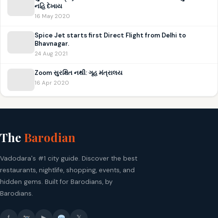
નહિ દેખાય
16 May 2020
Spice Jet starts first Direct Flight from Delhi to
Bhavnagar.
24 Aug 2021
Zoom સુરક્ષિત નથી: ગૃહ મંત્રાલય
16 Apr 2020
The
Barodian
Vadodara's #1 city guide. Discover the best
restaurants, nightlife, shopping, events, and
hidden gems. Built for Barodians, by
Barodians.
f
▶
𝕏