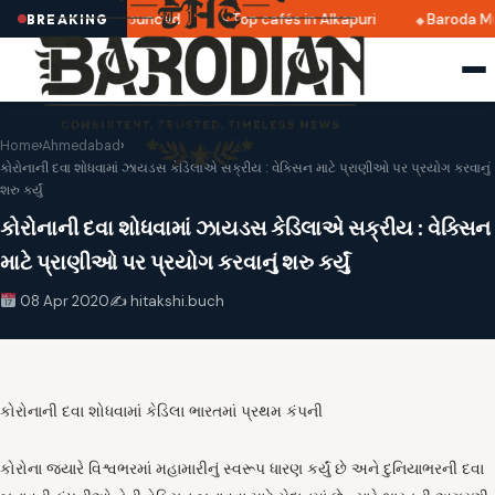
ri 2025 dates announced
Top cafés in Alkapuri
Baroda Mu
BREAKING
Home
›
Ahmedabad
›
કોરોનાની દવા શોધવામાં ઝાયડસ કેડિલાએ સક્રીય : વેક્સિન માટે પ્રાણીઓ પર પ્રયોગ કરવાનું
શરુ કર્યું
કોરોનાની દવા શોધવામાં ઝાયડસ કેડિલાએ સક્રીય : વેક્સિન
માટે પ્રાણીઓ પર પ્રયોગ કરવાનું શરુ કર્યું
08 Apr 2020
✍️ hitakshi.buch
કોરોનાની દવા શોધવામાં કેડિલા ભારતમાં પ્રથમ કંપની
કોરોના જયારે વિશ્વભરમાં મહામારીનું સ્વરૂપ ધારણ કર્યું છે અને દુનિયાભરની દવા