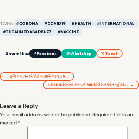
TAGS:
#CORONA
#COVID19
#HEALTH
#INTERNATIONAL
#THEAHMEDABADBUZZ
#VACCINE
Share this:
f Facebook
WhatsApp
𝕏 Tweet
← સુનિલ ગાવસ્કરે કોરોના સામે લડવા 59…
વડોદરામાં રેલવેના ડબ્બાને આઇસોલેશન ઓન વ્હીલ્સ… →
Leave a Reply
Your email address will not be published.
Required fields are
marked
*