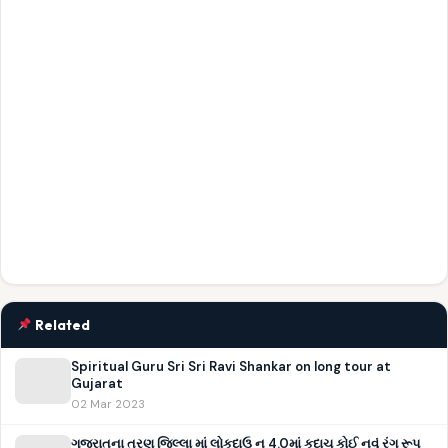
Related
Spiritual Guru Sri Sri Ravi Shankar on long tour at
Gujarat
02 Mar 2023
ગુજરાતના ત્રણ જિલ્લા માં લોકદાઉ ન 4.0માં કદાચ કોઈ નવું રંગ રૂપ