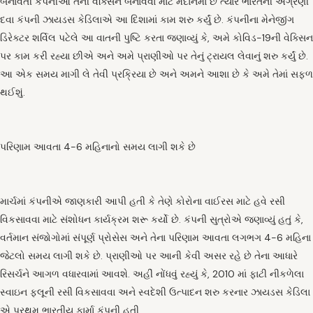
બનાવતી કંપનીઓ તેની વેક્સિન બનાવવા માટે મેદાનમાં છે ત્યારે ભારતની અગ્રણી
દવા કંપની ઝાયડસ કેડિલાએ આ દિશામાં કામ શરુ કર્યું છે. કંપનીના મેનેજીંગ
ડિરેક્ટર શર્વિલ પટેલે આ વાતની પુષ્ટિ કરતા જણાવ્યું કે, અમે કોવિડ-19ની વેક્સિન
પર કામ કરી રહ્યા છીએ અને અમે પ્રાણીઓ પર તેનું ટ્રાયલ લેવાનું શરુ કર્યું છે.
આ એક સમય માગી લે તેવી પ્રક્રિયા છે અને અમને આશા છે કે અમે તેમાં સફળ
થઈશું.
પરિણામ આવતા 4-6 મહિનાનો સમય લાગી શકે છે
માર્ચમાં કંપનીએ જાણકારી આપી હતી કે તેણે કોરોના વાઈરસ માટે હવે રસી
વિકસાવવા માટે સંશોધન કાર્યક્રમ શરૂ કર્યો છે. કંપની સુત્રોએ જણાવ્યું હતું કે,
વર્તમાન સંજોગોમાં સંપૂર્ણ પ્રોસેસ અને તેના પરિણામ આવતા લગભગ 4-6 મહિના
જેટલો સમય લાગી શકે છે. પ્રાણીઓ પર આની કેવી અસર રહે છે તેના આધારે
રિસર્ચને આગળ વધારવામાં આવશે. અહીં નોંધવું રહ્યું કે, 2010 માં ફાટી નીકળેલા
સ્વાઇન ફ્લૂની રસી વિકસાવવા અને સ્વદેશી ઉત્પાદન શરુ કરનાર ઝાયડસ કેડિલા
એ પ્રથમ ભારતીય ફાર્મા કંપની હતી.