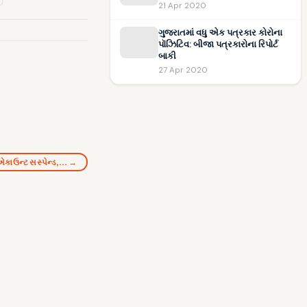
21 Apr 2020
ગુજરાતમાં વધુ એક પત્રકાર કોરોના
પૉઝિટિવ: બીજા પત્રકારોના રિપોર્ટ
બાકી
27 Apr 2020
 એકાઉન્ટ સસ્પેન્ડ,… →