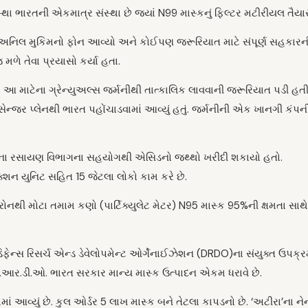
રતની એકમાત્ર સંસ્થા છે જ્યાં N99 માસ્કનું ફિલ્ટર મટીરીયલ તૈયાર 
વ અનિલ મુકિમનો ફોન આવ્યો અને કોઈપણ જરૂરિયાત માટે સંપૂર્ણ સહકારની
ળે તેવા પ્રયાસો કર્યા હતા.
. આ માટેના ગ્રેન્યુઅલ્સ જર્મનીથી તાત્કાલિક લાવવાની જરૂરિયાત પડી હ
સેન્જર પ્લેનથી ભારત પહોંચાડવામાં આવ્યું હતું. જર્મનીની એક ખાનગી ક
લેજના રસાયણ વિભાગના સહયોગથી એસિડનો જથ્થો ખરીદી શકાયો હતો.
ક્શન યુનિટ સહિત 15 જેટલા લોકો કામ કરે છે.
ોનથી મોટા તમામ કણો (પાર્ટિક્યુલેટ મેટર) N95 માસ્ક 95%ની ક્ષમતા સાથે 
ન્સ રિસર્ચ એન્ડ ડેવેલોપમેન્ટ ઓર્ગેનાઈઝેશન (DRDO)ના સંયુક્ત ઉપક્રમ
ી.આર.ડી.ઓ. ભારત સરકાર માન્ય માસ્ક ઉત્પાદન એકમ ધરાવે છે.
ાં આવ્યું છે. કુલ ઓર્ડર 5 લાખ માસ્ક બને તેટલા કાપડનો છે. ‘અટીરા’ના 