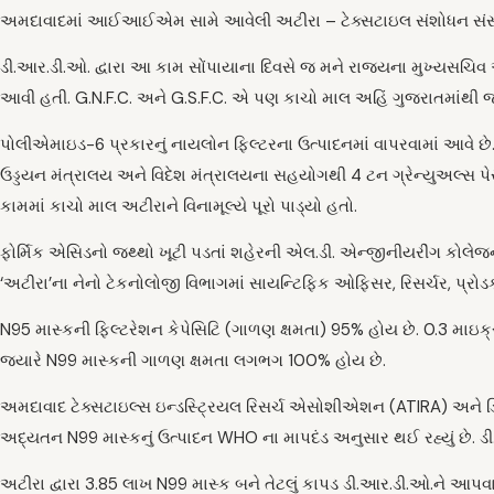
અમદાવાદમાં આઈઆઈએમ સામે આવેલી અટીરા – ટેક્સટાઇલ સંશોધન સંસ્થા ભા
ડી.આર.ડી.ઓ. દ્વારા આ કામ સોંપાયાના દિવસે જ મને રાજ્યના મુખ્યસચિ
આવી હતી. G.N.F.C. અને G.S.F.C. એ પણ કાચો માલ અહિં ગુજરાતમાંથી જ મ
પોલીએમાઇડ-6 પ્રકારનું નાયલોન ફિલ્ટરના ઉત્પાદનમાં વાપરવામાં આવે છે
ઉડ્ડયન મંત્રાલય અને વિદેશ મંત્રાલયના સહયોગથી 4 ટન ગ્રેન્યુઅલ્સ પે
કામમાં કાચો માલ અટીરાને વિનામૂલ્યે પૂરો પાડ્યો હતો.
ફોર્મિક એસિડનો જથ્થો ખૂટી પડતાં શહેરની એલ.ડી. એન્જીનીયરીંગ કો
‘અટીરા’ના નેનો ટેકનોલોજી વિભાગમાં સાયન્ટિફિક ઓફિસર, રિસર્ચર, પ્રોડ
N95 માસ્કની ફિલ્ટરેશન કેપેસિટિ (ગાળણ ક્ષમતા) 95% હોય છે. 0.3 માઇક્ર
જ્યારે N99 માસ્કની ગાળણ ક્ષમતા લગભગ 100% હોય છે.
અમદાવાદ ટેક્સટાઇલ્સ ઇન્ડસ્ટ્રિયલ રિસર્ચ એસોશીએશન (ATIRA) અને ડિફે
અદ્યતન N99 માસ્કનું ઉત્પાદન WHO ના માપદંડ અનુસાર થઈ રહ્યું છે. ડ
અટીરા દ્વારા 3.85 લાખ N99 માસ્ક બને તેટલું કાપડ ડી.આર.ડી.ઓ.ને આપવામ