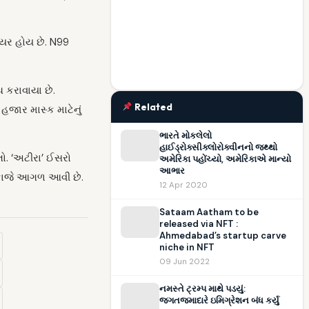
લેયર હોય છે. N99
 કરાવાયા છે.
Related
હજાર માસ્ક માટેનું
ભારતે મોકલેલો
હાઈડ્રોક્સીક્લોરોક્વીનનો જથ્થો
તો. ‘અટીરા’ ઈસરો
અમેરિકા પહોંચ્યો, અમેરિકાએ માન્યો
આભાર
ને કાજે આગળ આવી છે.
12 Apr 2020
Sataam Aatham to be
released via NFT :
Ahmedabad’s startup carve
niche in NFT
09 Jun 2022
નમસ્તે ટ્રમ્પ માથે પડયું:
જગતજમાદારે ઇમિગ્રેશન બંધ કર્યુ