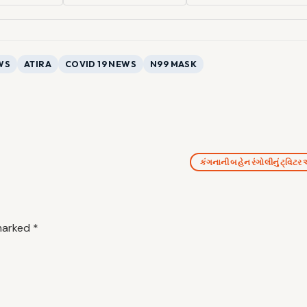
WS
ATIRA
COVID 19 NEWS
N99 MASK
કંગનાની બહેન રંગોલીનું ટ્વિટર
 marked
*