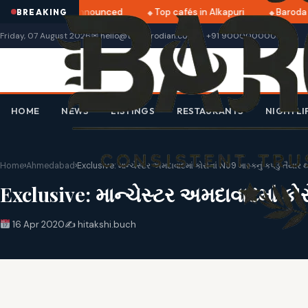
tri 2025 dates announced
Top cafés in Alkapuri
Baroda M
BREAKING
Friday, 07 August 2026
✉ hello@thebarodian.com
+91 9000000000
HOME
NEWS
LISTINGS
RESTAURANTS
NIGHTLI
Home
›
Ahmedabad
›
Exclusive: માન્ચેસ્ટર અમદાવાદમાં કોરોનાં N99 માસ્કનું કપડું તૈયા
Exclusive: માન્ચેસ્ટર અમદાવાદમાં કોર
16 Apr 2020
✍️ hitakshi.buch