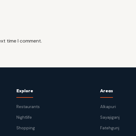
ext time I comment.
Explore
Areas
Restaurants
Alkapuri
Nightlife
Sayajiganj
Shopping
Fatehgunj