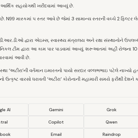
આર્થિક સહયોગથી ખરીદવામાં આવ્યું છે.
. N99 માસ્કમાં ૫ સ્તર આવે છે જેમાં 3 સામાન્ય સ્તરની વચ્ચે 2 ફિલ્ટર 
.ડી.ઓ દ્વારા એઇમ્સ, સ્વાસ્થ્ય મંત્રાલય અને રક્ષા સંસ્થાનોને ઉપલબ્ધ
કનિકલ ટીમ દ્વારા આ કામ પાર પાડવામાં આવ્યું. શરૂઆતમાં અહીં રોજના 10 
ધારવામાં આવી છે.
સ્થા ‘અટીરા’ની વર્તમાન ઇમારતનો પાયો સરદાર વલ્લભભાઇ પટેલે નાખ્યો હ
શોધનનો ઉત્કૃષ્ટ વારસો ધરાવતી ‘અટીરા’ કોરોનાની મહામારી સમયે ફરીથી દેશ
le AI
Gemini
Grok
tral
Copilot
Qwen
ebook
Email
Raindrop