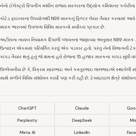
નેનો ઈલેક્ટ્રો સ્પિનીંગ મશીન રાજ્ય સરકારના ઉદ્યોગ કમિશનર કચેરીના 
કોટેડ ફાઇબરના ઉપયોગથી N99 માસ્કનું ફિલ્ટર લેયર તૈયાર કરવામાં આવે છે
માસ્ક ભારતમાં ઉપલબ્ધ વિવિધ માસ્કનો સર્વોચ્ચ પ્રકાર છે.
અટીરાના નાયબ નિયામક દિપાલી પ્લાવતના જણાવ્યા અનુસાર N99 માસ્ક ડી.આર
ઉત્પાદન એકમમાં પરિવર્તિત કરવું એક પડકાર હતો. પરંતુ નેનો વિભાગની ટે
કાપડ તૈયાર થતું હતું જે ક્ષમતા હવે રોજના 15 હજાર માસ્કના કાપડ સુધી વ
ઉલ્લેખનીય છે કે, વિક્રમ સારાભાઇ અને કસ્તુરભાઇ લાલભાઇએ સ્થાપેલી સં
સાથે મળીને વિવિધ સંશોધન કાર્યો પણ કરી રહી છે. ટેક્સટાઇલ ક્ષેત્રે સં
ChatGPT
Claude
Goog
Perplexity
DeepSeek
Mis
Meta AI
LinkedIn
Fac