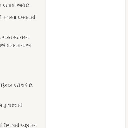
કરવામાં આવે છે.
 તત્પરતા દાખવતામાં
તી. ભારત સરકારના
ંપનીએ માનવતાના આ
ફિલ્ટર કરી શકે છે.
ે હાલ દેશમાં
નેનો વિભાગમાં અદ્યતન