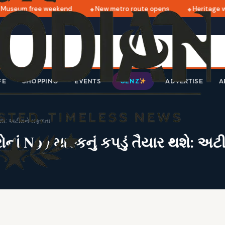
useum free weekend
New metro route opens
Heritage wal
FE
SHOPPING
EVENTS
ADVERTISE
A
GEN Z
ર થશે: અટીરાને સફળતા
ોનાં N99 માસ્કનું કપડું તૈયાર થશે: અ