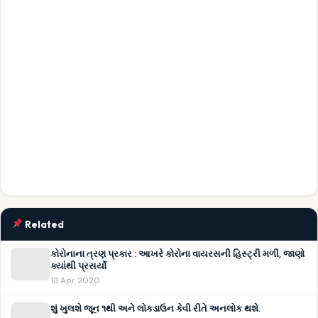
Related
કોરોનાના ત્રણ પ્રકાર : આખરે કોરોના વાયરસની હિસ્ટ્રી મળી, જાણો
ક્યાંથી પ્રસર્યો
13 Apr 2020
શું ખુલશે જૂન ૧થી અને લોકડાઉન કેવી રીતે અનલોક થશે.