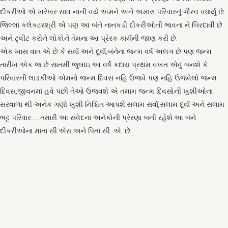
દીકરીઓ એ ખરેખર સાવ નાની વયે અમને અને અમારા પરિવારનું ગૌરવ વધાર્યું છે.
જિલ્લા કલેકટરશ્રી એ પણ આ બંને નાનકડી દીકરીઓની ભાવના ને બિરદાવી છે
અને ટ્વીટ કરીને લોકોને તેમના આ પ્રેરક કાર્યની જાણ કરી છે.
એક ખાસ વાત એ છે કે સર્વા અને દૂર્વા,બંનેના જન્મ વર્ષ અલગ છે પણ જન્મ
તારીખ એક જ છે સાતમી જુલાઇ.આ વર્ષે કદાચ પ્રથમ વખત એવું બનશે કે
પરિવારની લાડકીઓ એમનો જન્મ દિવસ નહિ ઉજવે પણ નહિ ઉજવેલો જન્મ
દિવસ,જીવનમાં હવે પછી તેઓ ઉજવશે એ તમામ જન્મ દિવસોની ખુશીઓના
સરવાળા થી અનેક ગણી ખુશી નિશ્ચિત આપશે.સલામ સર્વા,સલામ દૂર્વા અને સલામ
ભટ્ટ પરિવાર……તમારી આ સંવેદના અનેકોની પ્રેરણા બની રહેશે.આ બંને
દીકરીઓના માતા સી.એસ.અને પિતા સી. એ. છે.