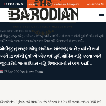
 2025 dates announced
Top cafés in Alkapuri
Baroda Muse
BREAKING
Home
›
COVID 19 News
›
મોદીજીનું રાષ્ટ્ર જોગુ સંબોધન સાંભળ્યું અને 7 વર્ષની સર્વા અને 12 વર્ષની દૂર્વા એ એક વર્ષ સુધી
શોપિંગ નહિ કરવા અને જુલાઈમાં જન્મ દિવસ નહિ ઉજવવાનો સંકલ્પ કર્યો…
મોદીજીનું રાષ્ટ્ર જોગુ સંબોધન સાંભળ્યું અને 7 વર્ષની સર્વા
અને 12 વર્ષની દૂર્વા એ એક વર્ષ સુધી શોપિંગ નહિ કરવા અને
જુલાઈમાં જન્મ દિવસ નહિ ઉજવવાનો સંકલ્પ કર્યો…
17 Apr 2020
✍️ News Team
દીકરીઓની પ્રેરણા થી માતાપિતા એ એમના સંકલ્પ થી થનારી બચત ગણી રૂ.1