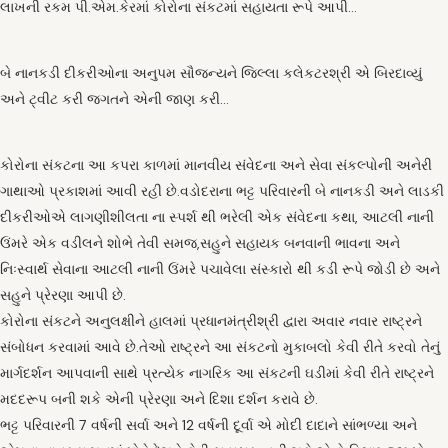
લાખની રકમ પી.એમ.કેરમાં કોરોના સંકટમાં સહાયતા રૂપે આપી…
બે નાનકડી દીકરીઓના અનુપમ સૌજન્યને જિલ્લા કલેકટરશ્રી એ બિરદાવ્યું
અને ટ્વીટ કરી જગતને એની જાણ કરી…
કોરોના સંકટના આ કપરા કાળમાં માનવીય સંવેદના અને સેવા સંકલ્પોની અનેરી
ગાથાઓ પ્રકાશમાં આવી રહી છે.વડોદરાના ભટ્ટ પરિવારની બે નાનકડી અને લાડકી
દીકરીઓએ લાગણીશીલતા ના સ્પર્શ થી ભરેલી એક સંવેદના કથા, આટલી નાની
ઉંમરે એક વડીલને શોભે તેવી સમજ,સહુને સહાયક બનવાની ભાવના અને
નિઃસ્વાર્થ સેવાના આટલી નાની ઉંમરે પચાવેલા સંસ્કારો થી કડી રૂપે જોડી છે અને
સહુને પ્રેરણા આપી છે.
કોરોના સંકટને અનુલક્ષીને હાલમાં પ્રધાનમંત્રીશ્રી દ્વારા અવાર નવાર રાષ્ટ્રને
સંબોધન કરવામાં આવે છે.તેઓ રાષ્ટ્રને આ સંકટનો મુકાબલો કેવી રીતે કરવો તેનું
માર્ગદર્શન આપવાની સાથે પ્રત્યેક નાગરિક આ સંકટની ઘડીમાં કેવી રીતે રાષ્ટ્રને
મદદરૂપ બની શકે એની પ્રેરણા અને દિશા દર્શન કરાવે છે.
ભટ્ટ પરિવારની 7 વર્ષની સર્વા અને 12 વર્ષની દૂર્વા એ મોદી દાદાને સાંભળ્યા અને