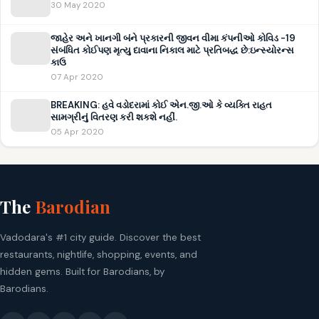
30 May 2020
જાહેર અને ખાનગી બંને પ્રકારની જીવન વીમા કંપનીઓ કોવિડ -19
સંબંધિત કોઈપણ મૃત્યુ દાવાના નિકાલ માટે પ્રતિબદ્ધ છે:ઇન્સ્યોરન્સ
કાઉ
07 Apr 2020
BREAKING: હવે વડોદરામાં કોઈ એન.જી.ઓ કે વ્યક્તિ રાહત
સામગ્રીનું વિતરણ કરી શકશે નહીં.
05 Apr 2020
The
Barodian
Vadodara's #1 city guide. Discover the best
restaurants, nightlife, shopping, events, and
hidden gems. Built for Barodians, by
Barodians.