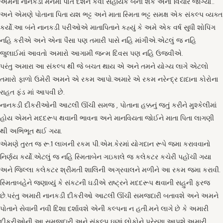
એમના નાનકડા મનમાં પોતે દેશને કેવી સહાયક બની શકે એનો વિચાર જાગ્યો..
અને એમણે પોતાના પિતા યશ ભટ્ટ અને માતા સ્મિતા ભટ્ટ સમક્ષ એક સંકલ્પ વ્યક્ત
કર્યો.આ બંને નાનકડી પરીઓએ માતાપિતાને કહ્યું કે અમે એક વર્ષ સુધી શોપિંગ
નહિ કરીએ અને એના પૈસા પણ તમારી પાસે નહિ માંગીએ.એટલું જ નહિ
જુલાઈમાં આવતો અમારો આગામી જન્મ દિવસ પણ નહિ ઉજવીએ.
પરંતુ અમારા આ સંકલ્પ થી જે બચત થાય એ અને તમને યોગ્ય લાગે એટલો
તમારો ફાળો ઉમેરી અમને એ રકમ આપો.અમારે એ રકમ નરેન્દ્ર દાદાના કોરોના
રાહત ફંડ માં આપવી છે.
નાનકડી દીકરીઓની આટલી ઊંચી સમજ , પોતાના હક્કનું જતું કરીને મુશ્કેલીમાં
હોય એમને મદદરૂપ થવાની ભાવના અને માનવિયતા જોઈને માતા પિતા લાગણી
થી અભિભૂત થઈ ગયા.
એમણે તુરત જ રૂ.1 લાખની રકમ પી.એમ.કેરમાં યોગદાન રૂપે જમા કરાવવાનો
નિર્ણય કર્યો.એટલું જ નહિ સ્મિતાબેન ગઇકાલે જ કલેકટર કચેરી પહોંચી ગયા
અને જિલ્લા કલેકટર શ્રીમતી શાલિની અગ્રવાલને મળીને આ રકમ જમા કરાવી.
સ્મિતાબહેને જણાવ્યું કે સંકટની ઘડીએ રાષ્ટ્રને મદદરૂપ થવાની સહુની ફરજ
છે.પરંતુ અમારી નાનકડી દીકરીઓ આટલી ઊંચી સમજદારી બતાવશે અને અમને
પોતાને સેવાની નવી દિશા દર્શાવશે એની કલ્પના ન હતી.મને લાગે છે કે અમારી
દીકરીઓની આ સમજદારી અને સંકલ્પ ઘણાં લોકોને પ્રેરણા આપશે.અમારી