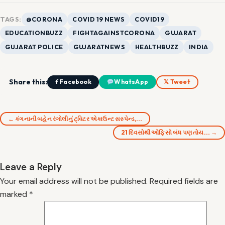
TAGS:
@CORONA
COVID 19 NEWS
COVID19
EDUCATIONBUZZ
FIGHTAGAINSTCORONA
GUJARAT
GUJARAT POLICE
GUJARATNEWS
HEALTHBUZZ
INDIA
Share this:
f Facebook
WhatsApp
𝕏 Tweet
← કંગનાની બહેન રંગોલીનું ટ્વિટર એકાઉન્ટ સસ્પેન્ડ,…
21 દિવસોથી ઓફિસો બંધ પણ તોય… →
Leave a Reply
Your email address will not be published.
Required fields are
marked
*