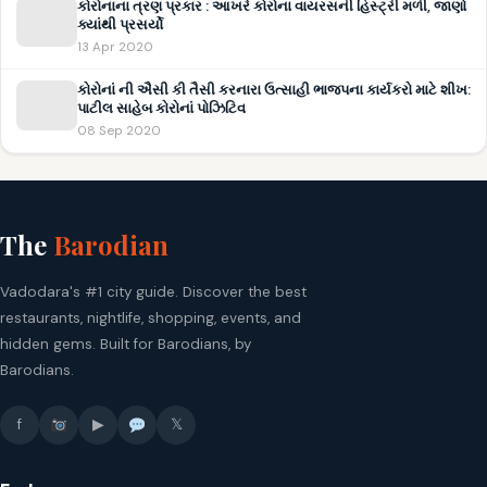
કોરોનાના ત્રણ પ્રકાર : આખરે કોરોના વાયરસની હિસ્ટ્રી મળી, જાણો
ક્યાંથી પ્રસર્યો
13 Apr 2020
કોરોનાં ની ઐસી કી તૈસી કરનારા ઉત્સાહી ભાજપના કાર્યકરો માટે શીખ:
પાટીલ સાહેબ કોરોનાં પોઝિટિવ
08 Sep 2020
The
Barodian
Vadodara's #1 city guide. Discover the best
restaurants, nightlife, shopping, events, and
hidden gems. Built for Barodians, by
Barodians.
f
▶
𝕏