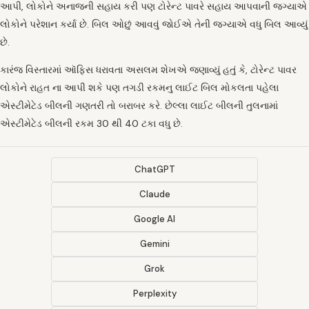
આપી, લોકોને અનાજની સહાય કરી પણ ટોરેન્ટ પાવરે સહાય આપવાની જગ્યાએ
લોકોને પરેશાન કર્યા છે. બિલ ઓછું આવવું જોઈએ તેની જગ્યાએ વધુ બિલ આવ્યું
છે.
કારંજ વિસ્તારમાં ઑફિસ ધરાવતા અસલમ શેખએ જણાવ્યું હતું કે, ટોરેન્ટ પાવર
લોકોને રાહત ના આપી શકે પણ તગડી રકમનુ લાઈટ બિલ મોકલતા પહેલા
એસ્ટીમેટેડ બીલની ગણતરી તો બરાબર કરે. છેલ્લા લાઈટ બીલની તુલનામાં
એસ્ટીમેટેડ બીલની રકમ 30 થી 40 ટકા વધુ છે.
ChatGPT
Claude
Google AI
Gemini
Grok
Perplexity