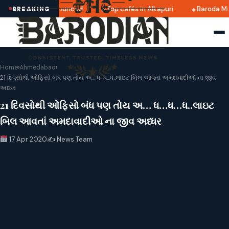
i 2025 dates announced
Top cafés in Alkapuri
Baroda Mu
BREAKING
Home
›
Ahmedabad
›
21 દિવસોથી ઓફિસો બંધ પણ તોય અ… ધ…ધ…ધ..લાઇટ બિલ આવતાં અમદાવાદીઓ ના જીવ
અધ્ધર
21 દિવસોથી ઓફિસો બંધ પણ તોય અ… ધ…ધ…ધ..લાઇટ
બિલ આવતાં અમદાવાદીઓ ના જીવ અધ્ધર
17 Apr 2020
✍️ News Team