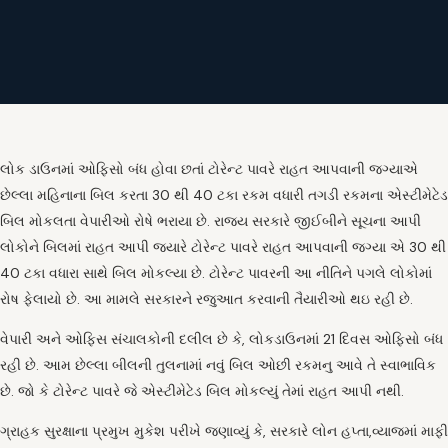
લોક ડાઉનમાં ઓફિસો બંધ હોવા છતાં ટોરેન્ટ પાવરે રાહત આપવાની જગ્યાએ
છેલ્લા મહિનાના બિલ કરતા 30 થી 40 ટકા રકમ વધારી તગડી રકમના એસ્ટીમેટેડ
બિલ મોકલતા વેપારીઓ રોષે ભરાયા છે. રાજ્ય સરકારે જીઈબીને સૂચના આપી
લોકોને બિલમાં રાહત આપી જ્યારે ટોરેન્ટ પાવરે રાહત આપવાની જગ્યા એ 30 થી
40 ટકા વધારા સાથે બિલ મોકલ્યા છે. ટોરેન્ટ પાવરની આ નીતિને પગલે લોકોમાં
રોષ ફેલાયો છે. આ મામલે સરકારને રજુઆત કરવાની તૈયારીઓ થઇ રહી છે.
વેપારી અને ઓફિસ સંચાલકોની દલીલ છે કે, લોકડાઉનમાં 21 દિવસ ઓફિસો બંધ
રહી છે. આમ છેલ્લા બીલની તુલનામાં નવું બિલ ઓછી રકમનુ આવે તે સ્વાભાવિક
છે. જો કે ટોરેન્ટ પાવરે જે એસ્ટીમેટેડ બિલ મોકલ્યું તેમાં રાહત આપી નથી.
ગ્રાહક સુરક્ષાના પ્રમુખ મુકેશ પરીખે જણાવ્યું કે, સરકારે લોન હપ્તા,વ્યાજમાં માફી