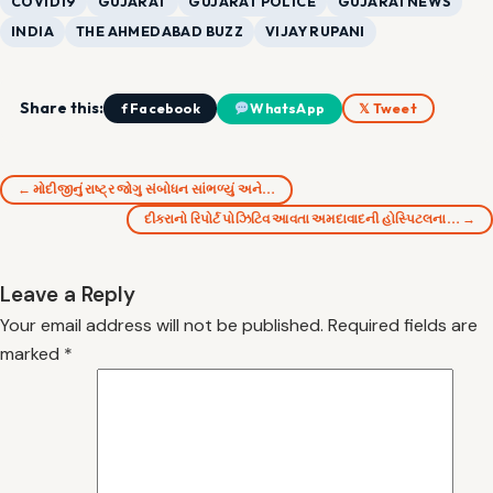
COVID19
GUJARAT
GUJARAT POLICE
GUJARATNEWS
INDIA
THE AHMEDABAD BUZZ
VIJAY RUPANI
Share this:
f Facebook
WhatsApp
𝕏 Tweet
← મોદીજીનું રાષ્ટ્ર જોગુ સંબોધન સાંભળ્યું અને…
દીકરાનો રિપોર્ટ પોઝિટિવ આવતા અમદાવાદની હોસ્પિટલના… →
Leave a Reply
Your email address will not be published.
Required fields are
marked
*