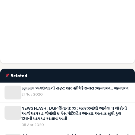
Related
સૂમસામ અમદાવાદની સફર: शहर नहीं ये है सन्नाटा :अहमदाबाद… अहमदाबाद
21 Nov 2020
NEWS FLASH : DGP શિવાનંદ ઝા : મરકઝમાંથી આવેલા 11 લોકોની
આજે ધરપકડ, જેમાંથી 6 કેસ પોઝિટિવ આવ્યા. અત્યાર સુધી કુલ
126ની ધરપકડ કરવામાં આવી
05 Apr 2020