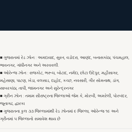
■ ગુજરાતમાં રેડ ઝોન : અમદાવાદ, સુરત, વડોદરા, આણંદ, બનાસકાંઠા, પંચમહાલ,
ભાવનગર, ગાંધીનગર અને અરવવલી.
■ ઓરેન્જ ઝોન : રાજકોટ, ભરૂચ, બોટાદ, નર્મદા, છોટા ઉદેપુર, મહીસાગર,
મહેસાણા, પાટણ, ખેડા, વલસાડ, દાહોદ, કચ્છ, નવસારી, ગીર સોમનાથ, ડાંગ,
સાબરકાંઠા, તાપી, જામનગર અને સુરેન્દ્રનગર
■ ગ્રીન ઝોન : તમામ સૌરાષ્ટ્રના જિલ્લાઓ જેમ કે, મોરબી, અમરેલી, પોરબંદર,
જૂનાગઢ, દ્વારકા
■ ગુજરાતના કુલ ૩૩ જિલ્લામાંથી રેડ ઝોનમાં ૯ જિલ્લા, ઓરેન્જ ૧૯ અને
ગ્રીનમાં ૫ જિલ્લાનો સમાવેશ થાય છે