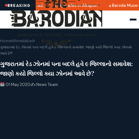
025 dates announced
Top cafés in Alkapuri
Baroda Museu
BREAKING
Home
›
Ahmedabad
›
ગુજરાતમાં રેડ ઝોનમાં ૫ના બદલે હવે ૯ જિલ્લાનો સમાવેશ: જાણો કયો જિલ્લો ક્યા ઝોનમાં
આવે છે?
ગુજરાતમાં રેડ ઝોનમાં ૫ના બદલે હવે ૯ જિલ્લાનો સમાવેશ:
જાણો કયો જિલ્લો ક્યા ઝોનમાં આવે છે?
01 May 2020
✍️ News Team