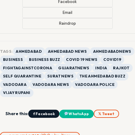
Facebook
Email
Raindrop
TAGS:
AHMEDABAD
AHMEDABAD NEWS
AHMEDABADNEWS
BUSINESS
BUSINESS BUZZ
COVID 19 NEWS
COVID19
FIGHTAGAINSTCORONA
GUJARATNEWS
INDIA
RAJKOT
SELF QUARANTINE
SURAT NEWS
THE AHMEDABAD BUZZ
VADODARA
VADODARA NEWS
VADODARA POLICE
VIJAY RUPANI
Share this:
f Facebook
WhatsApp
𝕏 Tweet