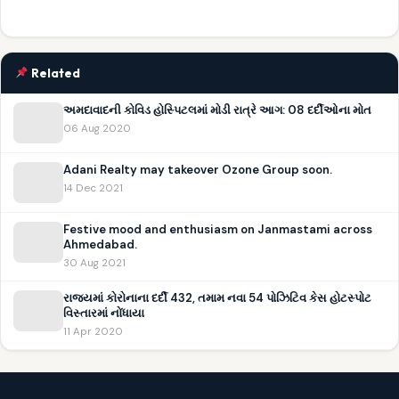
Related
અમદાવાદની કોવિડ હોસ્પિટલમાં મોડી રાત્રે આગ: 08 દર્દીઓના મોત
06 Aug 2020
Adani Realty may takeover Ozone Group soon.
14 Dec 2021
Festive mood and enthusiasm on Janmastami across
Ahmedabad.
30 Aug 2021
રાજ્યમાં કોરોનાના દર્દી 432, તમામ નવા 54 પોઝિટિવ કેસ હોટસ્પોટ
વિસ્તારમાં નોંધાયા
11 Apr 2020