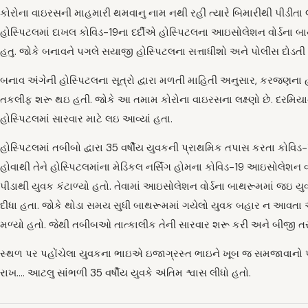
કોરોના વાઇરસની માહમારી થમવાનુ નામ નથી રહીં ત્યારે બિમારીથી પીડીતા લ
હોસ્પિટલમાં દાખલ કોવિડ-19ના દર્દીએ હોસ્પિટલના આઇસોલેશન વોર્ડના બાથરૂ
હતુ. જોકે બનાવને પગલે સયાજી હોસ્પિટલના સત્તાધીશો અને પોલીસ દોડતી
બનાવ અંગેની હોસ્પિટલના સૂત્રો દ્વારા મળતી માહિતી અનુસાર, કરજણના હ
તકલીફ શરૂ થઇ હતી. જોકે આ તમામ કોરોના વાઇરસના લક્ષ્ણો છે. દરમિયા
હોસ્પિટલમાં સારવાર માટે લઇ આવ્યાં હતા.
હોસ્પિટલમાં તબીબો દ્વારા 35 વર્ષીય યુવકની પ્રાથમિક તપાસ કરતા કોવિડ-
હોવાથી તેને હોસ્પિટલમાંના મેડિકલ નર્સિંગ હોમના કોવિડ-19 આઇસોલેશન વો
પીડાથી યુવક કંટાળ્યો હતો. તેવામાં આઇસોલેશન વોર્ડના બાથરૂમમાં જઇ યુ
દીધા હતા. જોકે થોડા સમય સુધી બાથરૂમમાં ગયેલો યુવક બહાર ન આવતા 
મળ્યો હતો. જેથી તબીબઓ તાત્કાલીક તેની સારવાર શરૂ કરી અને બીજી ત
સ્થળ પર પહોંચેલા યુવકના ભાઇએ ઇજાગ્રસ્ત ભાઇને ખૂબ જ સમજાવાનો પ્રય
રાખ…. આટલુ સાંભળી 35 વર્ષીય યુવકે અંતિમ શ્વાસ લીધો હતો.