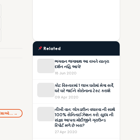
Related
ભગવાન જગન્નાથ આ વખતે યાત્રા
દર્શન નહિ આપે!
18 Jun 2020
કોટ વિસ્તારમાં 1 લાખ ઘરોમાં મેગા સર્વે,
ઘરે ઘરે જઈને કોરોનાના ટેસ્ટ કરાશે
09 Apr 2020
તીખી વાત: લોકડાઉન વધારવા ની સાથે
રિક્ષાઓ… →
100% સેનિતાઈઝેશન કરો: યુધ્ધ ની
સંજ્ઞા આપતા મોદીજીને ગ્રાઉન્ડ
રિપોર્ટ મળે છે ખરા?
27 Apr 2020