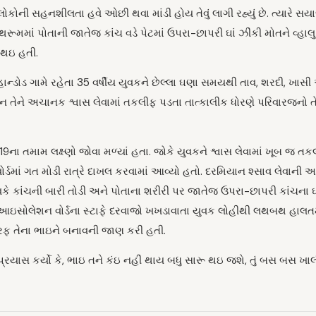
ોકોની સહનશીલતા હવે ઓછી થવા માંડી હોય તેવું લાગી રહ્યું છે. ત્યારે સય
મમાં પોતાની જાતેજ કાંચ વડે પેટમાં ઉપરા-છાપરી ઘાં ઝીંકી મોતને વ્હાલુ 
 થઇ હતી.
ાન્ડોડ ગામે રહેતા 35 વર્ષીય યુવકને છેલ્લા ઘણા સમયથી તાવ, શરદી, ખાસ
ન તેને અચાનક શ્વાસ લેવામાં તકલીફ પડતા તાત્કાલીક ધોરણે પરિવારજનો 
19ના તમામ લક્ષ્ણો જોવા મળ્યાં હતા. જોકે યુવકને શ્વાસ લેવામાં ખૂબ જ ત
ર્ડમાં ગત મોડી રાત્રે દાખલ કરવામાં આવ્યો હતો. દરમિયાન શ્સાવ લેવાની 
વકે કાંચની બારી તોડી અને પોતાના શરીરી પર જાતેજ ઉપરા-છાપરી કાંચના ઘ
આઇસોલેશન વોર્ડના સ્ટાફે દરવાજો ખખડાવાતા યુવક લોહીથી લથબથ હાલતમ
રફ તેના ભાઇને બનાવની જાણ કરી હતી.
ાસ કર્યો કે, ભાઇ તને કંઇ નહીં થાય બધુ સારૂ થઇ જશે, તું બસ બસ ખાલ