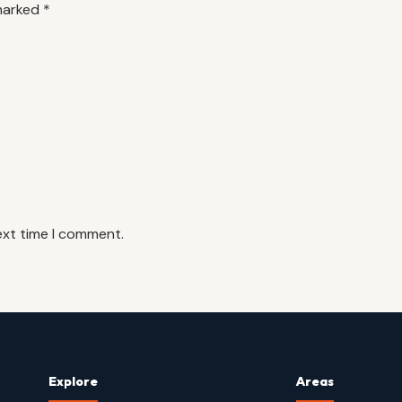
 marked
*
ext time I comment.
Explore
Areas