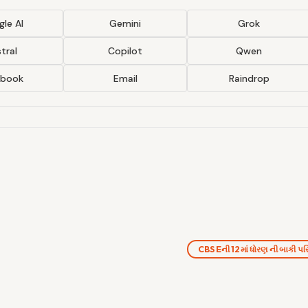
le AI
Gemini
Grok
tral
Copilot
Qwen
ebook
Email
Raindrop
CBSEની 12માં ધોરણ ની બાકી પ