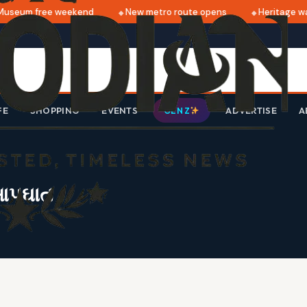
seum free weekend
New metro route opens
Heritage wal
FE
SHOPPING
EVENTS
ADVERTISE
A
GEN Z
 આપઘાત