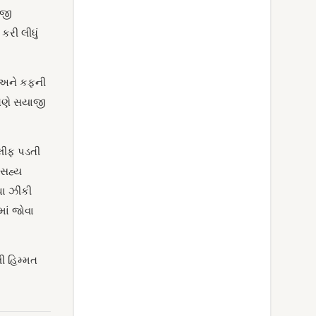
ાજી
કરી લીધું
ી અને કફની
તેણે સયાજી
કલીફ પડતી
અસહ્ય
ા ઝીંકી
ાં જોવા
ી હિમ્મત