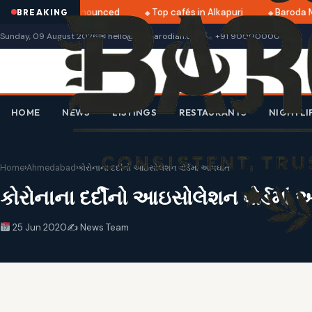
ri 2025 dates announced
Top cafés in Alkapuri
Baroda Mu
BREAKING
Sunday, 09 August 2026
✉ hello@thebarodian.com
+91 9000000000
HOME
NEWS
LISTINGS
RESTAURANTS
NIGHTLI
Home
›
Ahmedabad
›
કોરોનાના દર્દીનો આઇસોલેશન વોર્ડમાં આપઘાત
કોરોનાના દર્દીનો આઇસોલેશન વોર્ડમાં
25 Jun 2020
✍️ News Team