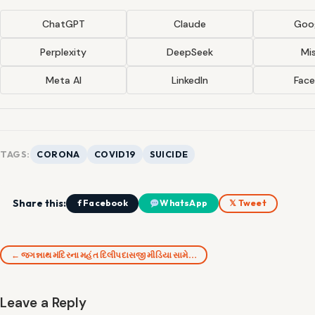
ChatGPT
Claude
Goog
Perplexity
DeepSeek
Mis
Meta AI
LinkedIn
Fac
TAGS:
CORONA
COVID19
SUICIDE
Share this:
f Facebook
WhatsApp
𝕏 Tweet
← જગન્નાથ મંદિરના મહંત દિલીપદાસજી મીડિયા સામે…
Leave a Reply