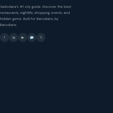
Vadodara's #1 city guide. Discover the best
restaurants, nightlife, shopping, events, and
hidden gems. Built for Barodians, by
Barodians.
f
▶
𝕏