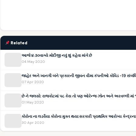
Related
આજે ૪.૩૦વાગ્યે મોદીજી નવું શું કહેવા માંગે છે
04 May 2020
જાહેર અને ખાનગી બંને પ્રકારની જીવન વીમા કંપનીઓ કોવિડ -19 સંબંધિત 
07 Apr 2020
છે ને જલસો: રાજકોટમાં ૫૮ કેસ તો પણ ઓરેન્જ ઝોન અને અરવલ્લી માં 
01 May 2020
કોરોના ના લડવૈયા કોરોના મુક્ત થયા:સરકારી પ્રાથમિક આરોગ્ય કેન્દ્રન
30 Apr 2020