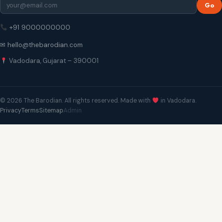
Go
+91 9000000000
✉ hello@thebarodian.com
Vadodara, Gujarat – 390001
© 2026 The Barodian. All rights reserved. Made with
in Vadodara.
Privacy
Terms
Sitemap
Admin