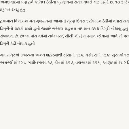
અમદાવાદમાં પણ હવે કાતિલ ઠંડીના પ્રભુત્વમાં સતત વધારો થઇ રહ્યો છે. ૧૩.૩ ડિગ
ઠંડુંગાર રહ્યું હતું.
હવામાન વિભાગના મતે ગુજરાતમાં આગામી ત્રણ દિવસ દરમિયાન ઠંડીમાં વધારો થવાન
ડિગ્રીનો ઘટાડો થયો હતો જ્યારે સરેરાશ મહત્તમ તાપમાન ૩૧.૪ ડિગ્રી નોંધાયું
સંભાવના છે. છેલ્લા પાંચ વર્ષમાં નવેમ્બરનું સૌથી નીચું તાપમાન જોવામાં આવે ત
ડિગ્રી ઠંડી નોંધાઇ હતી.
ગત રાત્રિએ રાજ્યના અન્ય શહેરમાંથી ડીસામાં ૧૩.૨, વડોદરામાં ૧૩.૪, સુરતમાં ૧૭,
અમરેલીમાં ૧૨.૮, ગાંધીનગરમાં ૧૩, દીવમાં ૧૪.૩, વલસાડમાં ૧૪.૫, આણંદમાં ૧૬.૨ ડિ