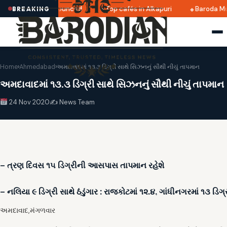
 2025 dates announced
Top cafés in Alkapuri
Baroda Muse
BREAKING
Home
›
Ahmedabad
›
અમદાવાદમાં ૧૩.૩ ડિગ્રી સાથે સિઝનનું સૌથી નીચું તાપમાન
અમદાવાદમાં ૧૩.૩ ડિગ્રી સાથે સિઝનનું સૌથી નીચું તાપમાન
24 Nov 2020
✍️ News Team
– ત્રણ દિવસ ૧૫ ડિગ્રીની આસપાસ તાપમાન રહેશે
– નલિયા ૯ ડિગ્રી સાથે ઠંડુંગાર : રાજકોટમાં ૧૨.૪, ગાંધીનગરમાં ૧૩ ડિગ
અમદાવાદ,મંગળવાર