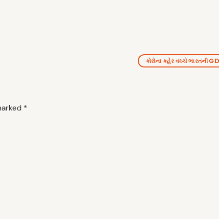
કોરોના કહેર વચ્ચે ભારતની G
 marked
*