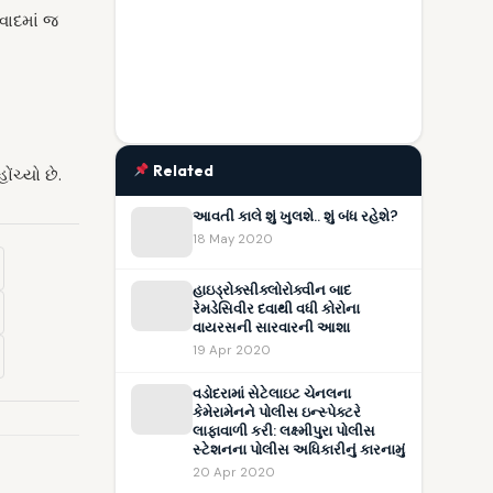
વાદમાં જ
Related
ંચ્યો છે.
આવતી કાલે શું ખુલશે.. શું બંધ રહેશે?
18 May 2020
હાઇડ્રોક્સીક્લોરોક્વીન બાદ
રેમડેસિવીર દવાથી વધી કોરોના
વાયરસની સારવારની આશા
19 Apr 2020
વડોદરામાં સેટેલાઇટ ચેનલના
કેમેરામેનને પોલીસ ઇન્સ્પેક્ટરે
લાફાવાળી કરી: લક્ષ્મીપુરા પોલીસ
સ્ટેશનના પોલીસ અધિકારીનું કારનામું
20 Apr 2020