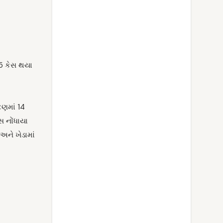
95 કેસ થયા
ટણમાં 14
સ નોંધાયા
અને ખેડામાં