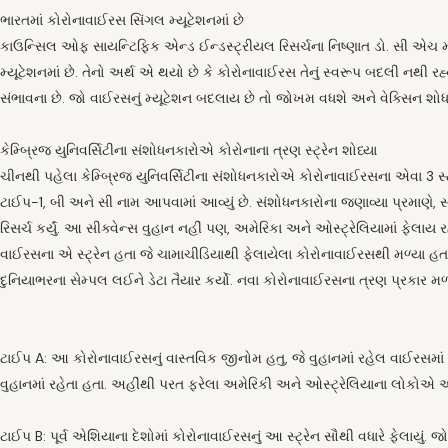
ભારતમાં કોરોનાવાઈરસ સિંગલ મ્યૂટેશનમાં છે
કાઉન્સિલ ઓફ સાયન્ટિફિક એન્ડ ઈન્ડસ્ટ્રીયલ રિસર્ચના નિષ્ણાત ડો. સી એચ મ
મ્યૂટેશનમાં છે. તેનો અર્થ એ થયો છે કે કોરોનાવાઈરસ તેનું સ્વરૂપ બદલી નથી રહ્
સંભાવના છે. જો વાઈરસનું મ્યૂટેશન બદલાય છે તો જોખમ વધશે અને વેક્સિન શોધવા
કેમ્બ્રિજ યુનિવર્સિટીના સંશોધનકારોએ કોરોનાના ત્રણ સ્ટ્રેન શોધ્યા
ચીનથી પહેલા કેમ્બ્રિજ યુનિવર્સિટીના સંશોધનકારોએ કોરોનાવાઈરસના એવા 3 સ્ટ્રે
ટાઈપ-1, બી અને સી નામ આપવામાં આવ્યું છે. સંશોધનકારોના જણાવ્યા પ્રમાણે, 
રિસર્ચ કર્યું. આ સીક્વેન્સ વુહાન નહીં પણ, અમેરિકા અને ઓસ્ટ્રેલિયામાં ફે
વાઈરસના એ સ્ટ્રેન હતા જે ચામાચીડિયાથી ફેલાયેલા કોરોનાવાઈરસથી મળ્યા હતા.
દુનિયાભરના સેમ્પલ લઈને ડેટા તૈયાર કર્યો. નવા કોરોનાવાઈરસના ત્રણ પ્રકાર 
ટાઈપ A: આ કોરોનાવાઈરસનું વાસ્તવિક જીનોમ હતુ, જે વુહાનમાં રહેલ વાઈરસમાં છે.
વુહાનમાં રહેતા હતા. અહીંથી પરત ફરેલા અમેરિકી અને ઓસ્ટ્રેલિયાના લોકોએ આ
ટાઈપ B: પૂર્વ એશિયાના દેશોમાં કોરોનાવાઈરસનું આ સ્ટ્રેન સૌથી વધારે ફેલાયું.