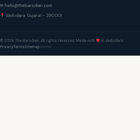
✉ hello@thebarodian.com
Vadodara, Gujarat – 390001
© 2026 The Barodian. All rights reserved. Made with
in Vadodara.
Privacy
Terms
Sitemap
Admin