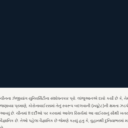
ચીનના ઝેજીયાંગ યુનિવર્સિટીના સંશોધનકાર પ્રો. લાંજુઆનએ દાવો કર્યો છે કે, તેમણ
જણાવ્યા પ્રમાણે, કોરોનાવાઈરસમાં તેનું સ્વરૂપ બદલવાની (મ્યૂટેટ)ની ક્ષમતા 
આવ્યું છે. ચીનમાં 11 દર્દીઓ પર કરવામાં આવેલ રિસર્ચમાં આ વાઈરસનું સૌથી ખતર
વૈજ્ઞાનિક છે. તેઓ પહેલા વૈજ્ઞાનિક છે જેમણે કહ્યું હતુ કે, વુહાનથી દુનિયાભર