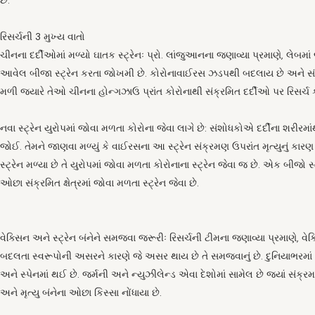
છે.
રિસર્ચની 3 મુખ્ય વાતો
ચીનના દર્દીઓમાં મળ્યો ઘાતક સ્ટ્રેનઃ પ્રો. લાંજુઆનના જણાવ્યા પ્રમાણે, લેબમાં 
આવેલ બીજા સ્ટ્રેન કરતા જોખમી છે. કોરોનાવાઈરસ ઝડપથી બદલાય છે અને સં
મળી જ્યારે તેઓ ચીનના હોન્ગઝાઉ પ્રાંત કોરોનાથી સંક્રમિત દર્દીઓ પર રિસર્ચ ક
નવા સ્ટ્રેન યુરોપમાં જોવા મળતા કોરોના જેવા લાગે છે: સંશોધકોએ દર્દીના શરીર
જોઈ. તેમને જાણવા મળ્યું કે વાઈરસના આ સ્ટ્રેન સંક્રમણ ઉપરાંત મૃત્યુનું કારણ
સ્ટ્રેન મળ્યા છે તે યુરોપમાં જોવા મળતા કોરોનાના સ્ટ્રેન જેવા જ છે. એક બીજો 
ઓછા સંક્રમિત ક્ષેત્રમાં જોવા મળતા સ્ટ્રેન જેવા છે.
વેક્સિન અને સ્ટ્રેન બંનેને સમજવા જરૂરીઃ રિસર્ચની ટીમના જણાવ્યા પ્રમાણે, વેક્સિન
બદલતા સ્વરૂપોની અસરને કારણે જે અસર થાય છે તે સમજવાનું છે. દુનિયાભરમ
અને સ્પેનમાં થઈ છે. જર્મની અને ન્યુઝીલેન્ડ એવા દેશોમાં સામેલ છે જ્યાં સં
અને મૃત્યુ બંનેના ઓછા કિસ્સા નોંધાયા છે.