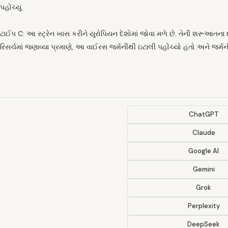
પહોંચ્યુ.
ટાઈપ C: આ સ્ટ્રેન ખાસ કરીને યુરોપિયન દેશોમાં જોવા મળે છે. તેની શરૂઆતના દર્દ
રિસર્ચમાં જણાવ્યા પ્રમાણે, આ વાઈરસ જર્મનીથી ઇટાલી પહોંચ્યો હતો અને જર્મનીમા
ChatGPT
Claude
Google AI
Gemini
Grok
Perplexity
DeepSeek