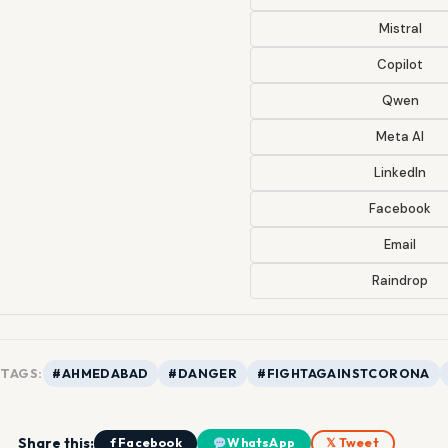
Mistral
Copilot
Qwen
Meta AI
LinkedIn
Facebook
Email
Raindrop
TAGS:
#AHMEDABAD
#DANGER
#FIGHTAGAINSTCORONA
Share this:
f Facebook
WhatsApp
𝕏 Tweet