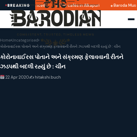
025 dates announced
Top cafés in Alkapuri
Baroda Museu
BREAKING
Home
›
Uncategorised
›
કોરોનાવાઈરસ પોતાને અને સંક્રમણ ફેલાવવાની રીતને ઝડપથી બદલી રહ્યું છે : ચીન
કોરોનાવાઈરસ પોતાને અને સંક્રમણ ફેલાવવાની રીતને
ઝડપથી બદલી રહ્યું છે : ચીન
22 Apr 2020
✍️ hitakshi.buch