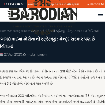
i 2025 dates announced
Top cafés in Alkapuri
Baroda Mus
BREAKING
Home
›
Uncategorised
›
અમદાવાદમાં કોરોનાની સ્ટ્રેટજી : કેન્દ્ર સરકાર પણ છે ચિંતામાં
અમદાવાદમાં કોરોનાની સ્ટ્રેટજી : કેન્દ્ર સરકાર પણ છે
ચિંતામાં
27 Apr 2020
✍️ hitakshi.buch
ગુજરાતમાં ગત એક જ દિવસમાં કોરોનાનાં નવા 231 પોઝિટિવ કેસો નોંધાયા છે. તો ક
ડિસ્ચાર્જ કરવામાં આવ્યા છે. આમ ગુજરાતમાં કોરોના પોઝિટિવ કેસોનો કુલ આંક 
અને 313 લોકોએ કોરોનાને માત આપી છે.
નવા નોંધાયેલ 230 પોઝિટિવ કેસોની વાત કરીએ તો, અમદાવાદમાં 178 કેસ, સુરતમાં
કેસ. ખેડા-નવસારી-પાટણમાં એક-એક કેસ, રાજકોટમાં અને વડોદરામાં 4 પોઝિટિવ 