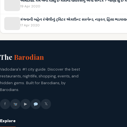
અમદાવાદ કેમ બની રહ્યું છે કોરોના વાયરસનું એપી સેન્ટર ? જાણો શું છે 
19 Apr 2020
કંગનાની બહેન રંગોલીનું ટ્વિટર એકાઉન્ટ સસ્પેન્ડ, નફરત, હિંસા ભડકાવ
17 Apr 2020
The
Barodian
Vadodara's #1 city guide. Discover the best
restaurants, nightlife, shopping, events, and
hidden gems. Built for Barodians, by
Barodians.
f
▶
𝕏
Explore