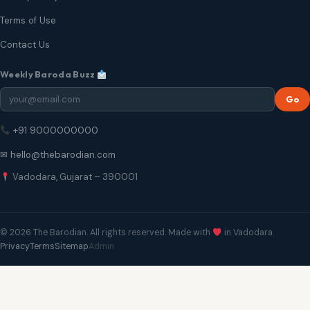
Terms of Use
Contact Us
Weekly Baroda Buzz
Go
+91 9000000000
✉ hello@thebarodian.com
Vadodara, Gujarat – 390001
© 2026 The Barodian. All rights reserved. Made with
in Vadodara.
Privacy
Terms
Sitemap
Admin