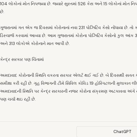
104 લોકોનાં મોત નિપજ્યા છે. જ્યારે સુરતમાં 526 કેસ અને 15 લોકોનાં મોત નિ
છે.
ગુજરાતમાં ગત એક જ દિવસમાં કોરોનાનાં નવા 231 પોઝિટિવ કેસો નોંધાયા છે. તો ક
ડિસ્ચાર્જ કરવામાં આવ્યા છે. આમ ગુજરાતમાં કોરોના પોઝિટિવ કેસોનો કુલ આંક 
અને 313 લોકોએ કોરોનાને માત આપી છે.
કેન્દ્ર સરકાર પણ ચિંતામાં
અમદાવાદ કોરોનાની સ્થિતિ વકરતા સરકાર એલર્ટ થઈ ગઈ છે. બે દિવસથી સતત કે
સમીક્ષા કરી રહી છે. ગૃહ વિભાગની ટીમે સિવિલ કોવિડ 19 હોસ્પિટલની મુલાકાત લીધ
અમદાવાદની સ્થિતિ પર કેન્દ્ર સરકારની નજર કોરોના સંક્રમણ અટકાવવા અંગે 
પણ ચર્ચા થઇ રહી છે.
ChatGPT