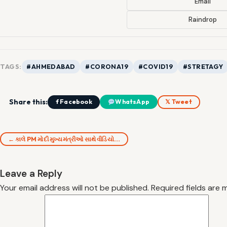
Email
Raindrop
TAGS:
#AHMEDABAD
#CORONA19
#COVID19
#STRETAGY
Share this:
f Facebook
WhatsApp
𝕏 Tweet
← કાલે PM મોદી મુખ્યમંત્રીઓ સાથે વીડિયો…
Leave a Reply
Your email address will not be published.
Required fields are