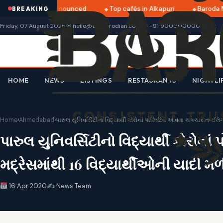
ri 2025 dates announced
Top cafés in Alkapuri
Baroda Mu
BREAKING
Friday, 07 August 2026
✉ hello@thebarodian.com
+91 9000000000
HOME
NEWS
LISTINGS
RESTAURANTS
NIGHTLI
Home
›
Ahmedabad
›
પારુલ યુનિવર્સિટીનો વિદ્યાર્થી કોરોનાં પોઝિટિવ આવતા ચકચાર:તબલ
પારુલ યુનિવર્સિટીનો વિદ્યાર્થી કો
મદ્રેસમાંથી 16 વિદ્યાર્થીઓની યાદી મ
16 Apr 2020
✍️ News Team