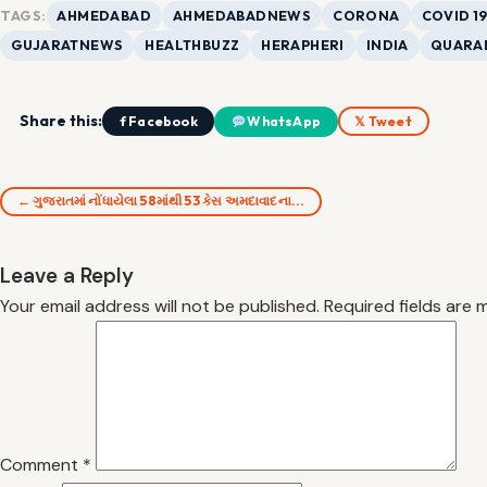
TAGS:
AHMEDABAD
AHMEDABADNEWS
CORONA
COVID 1
GUJARATNEWS
HEALTHBUZZ
HERAPHERI
INDIA
QUARA
Share this:
f Facebook
WhatsApp
𝕏 Tweet
← ગુજરાતમાં નોંધાયેલા 58માંથી 53 કેસ અમદાવાદના…
Leave a Reply
Your email address will not be published.
Required fields are
Comment
*