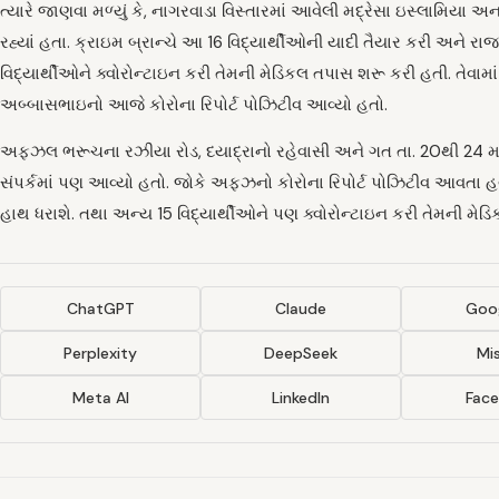
ત્યારે જાણવા મળ્યું કે, નાગરવાડા વિસ્તારમાં આવેલી મદ્રેસા ઇસ્લામિય
રહ્યાં હતા. ક્રાઇમ બ્રાન્ચે આ 16 વિદ્યાર્થીઓની યાદી તૈયાર કરી અને ર
વિદ્યાર્થીઓને ક્વોરોન્ટાઇન કરી તેમની મેડિકલ તપાસ શરૂ કરી હતી. તેવા
અબ્બાસભાઇનો આજે કોરોના રિપોર્ટ પોઝિટીવ આવ્યો હતો.
અફઝલ ભરૂચના રઝીયા રોડ, દયાદ્રાનો રહેવાસી અને ગત તા. 20થી 24 માર્
સંપર્કમાં પણ આવ્યો હતો. જોકે અફઝનો કોરોના રિપોર્ટ પોઝિટીવ આવતા હવે 
હાથ ધરાશે. તથા અન્ય 15 વિદ્યાર્થીઓને પણ ક્વોરોન્ટાઇન કરી તેમની મેડ
ChatGPT
Claude
Goog
Perplexity
DeepSeek
Mis
Meta AI
LinkedIn
Fac