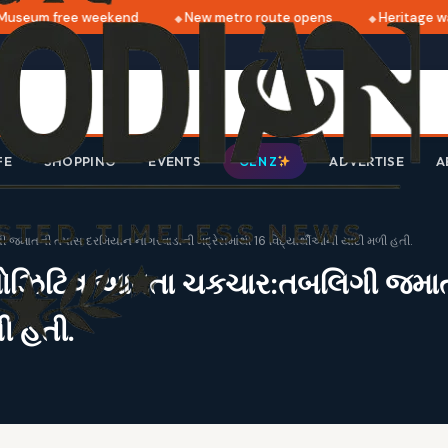
seum free weekend
New metro route opens
Heritage wal
FE
SHOPPING
EVENTS
ADVERTISE
A
GEN Z
િગી જમાતની તપાસ દરમિયાન નાગરવાડાની મદ્રેસમાંથી 16 વિદ્યાર્થીઓની યાદી મળી હતી.
રોનાં પોઝિટિવ આવતા ચકચાર:તબલિગી જ
ળી હતી.