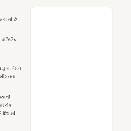
રૂચ માં છે
ાં પોઝિટિવ
 હતા, તેમને
્સમીશનના
્યાંથી
થી ચેપ
 દિશામાં