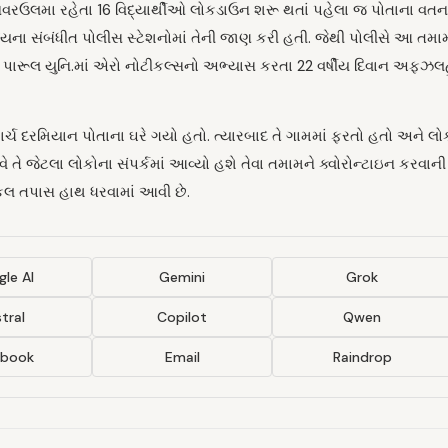
ા અનવરઉલમા રહેતા 16 વિદ્યાર્થીઓ લોકડાઉન શરૂ થતાં પહેલા જ પોતાના વતન
ાજ્યના સંબંધીત પોલીસ સ્ટેશનોમાં તેની જાણ કરી હતી. જેથી પોલીસે આ તમા
માં પારૂલ યુનિ.માં એરો નોટીકલ્સનો અભ્યાસ કરતા 22 વર્ષીય દિવાન અફઝલ
ચ દરમિયાન પોતાના ઘરે ગયો હતો. ત્યારબાદ તે ગામમાં ફરતો હતો અને લો
તે જેટલા લોકોના સંપર્કમાં આવ્યો હશે તેવા તમામને ક્વોરોન્ટાઇન કરવાની 
િકલ તપાસ હાથ ધરવામાં આવી છે.
le AI
Gemini
Grok
tral
Copilot
Qwen
ebook
Email
Raindrop