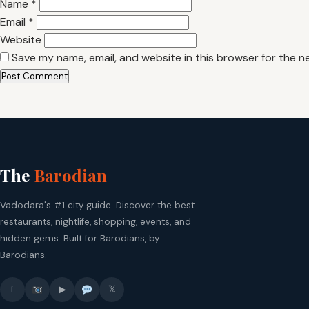
Name
*
Email
*
Website
Save my name, email, and website in this browser for the n
The
Barodian
Vadodara's #1 city guide. Discover the best
restaurants, nightlife, shopping, events, and
hidden gems. Built for Barodians, by
Barodians.
f
▶
𝕏