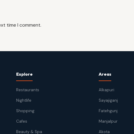
ext time I comment.
Explore
Areas
Restaurants
Alkapuri
Nightlife
Sayajiganj
Shopping
Fatehgunj
Cafes
Manjalpur
Beauty & Spa
Akota