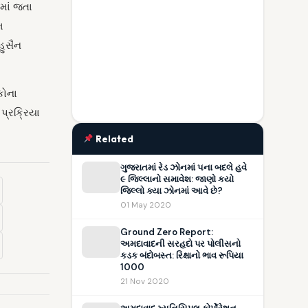
માં જતા
મ
હુસૈન
કોના
પ્રક્રિયા
Related
ગુજરાતમાં રેડ ઝોનમાં ૫ના બદલે હવે
૯ જિલ્લાનો સમાવેશ: જાણો કયો
જિલ્લો ક્યા ઝોનમાં આવે છે?
01 May 2020
Ground Zero Report:
અમદાવાદની સરહદો પર પોલીસનો
કડક બંદોબસ્ત: રિક્ષાનો ભાવ રૂપિયા
1000
21 Nov 2020