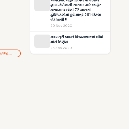
અમદાવાદ મ્યુનિસિપલ કોર્પોરેશન
દ્વારા કોરોનાની સારવાર માટે જાહેર
કરવામાં આવેલી 72 ખાનગી
હોસ્પિટલોમાં હવે માત્ર 261 જેટલા
બેડ ખાલી !!
20 Nov 2020
નવરાત્રી બાબતે વિજયભાઇએ લીધો
મોટો નિર્ણય
26 Sep 2020
 યુવકનું… →