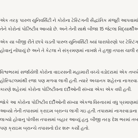
એક તરફ પારુલ યુનિવર્સિટી ને કોરોના ટેસ્ટિંગની સૈદ્ધાંતિક મંજૂરી આપવામા
તેને કોરોનાં પોઝિટીવ આવ્યો છે. અને તેની સાથે બીજા 15 જેટલા વિદ્યાર્થી
એક યા બીજી રીતે છાપે ચડતી પારુલ યુનિવર્સિટી ક્યાં ધારાધોરણો પર ટેસ્ટિંગ મ
હોવાનું નોંધાયું છે અને તે કેટલા ને સંક્રમણમાં નાખશે તે હજી તપાસ ચાલી ર
વિશ્વભરમાં સર્જાયેલી કોરોના વાઇરસની મહામારી વચ્ચે વડોદરામાં એક તબક્
હોસ્પિટલમાંથી રજા પણ મળવા લાગી હતી. ત્યારે અચાનક શહેરના નાગરવાડા 
કારણે શહેરમાં કોરોના પોઝિટીવના દર્દીઓની સંખ્યા એકા એક વધી હતી.
જોકે આ કોરોના પોઝિટીવ દર્દીઓની સંખ્યા એકજ વિસ્તારમાં વધુ પ્રમાણમા
આવ્યો તેની તપાસમાં ક્રાઇમ બ્રાન્ચ લાગી ગઇ હતી. તપાસમાં નાગરવાડાન
લાગ્યો હોવાનુ પોલીસ તપાસમાં બહાર આવ્યું હતુ. બીજી તરફ દેશ ભરમાં ત
પણ ક્રાઇમ બ્રાન્ચે તપાસનો દોર શરૂ કર્યો હતો.