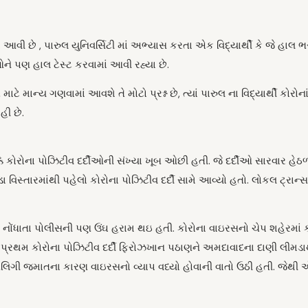
ં આવી છે , પારુલ યુનિવર્સિટી માં અભ્યાસ કરતા એક વિદ્યાર્થી કે જે હાલ ભ
ઓને પણ હાલ ટેસ્ટ કરવામાં આવી રહ્યા છે.
ાટે માન્ય ગણવામાં આવશે તે મોટો પ્રશ્ન છે, ત્યાં પારુલ ના વિદ્યાર્થી કોરોન
હી છે.
કે કોરોના પોઝિટીવ દર્દીઓની સંખ્યા ખૂબ ઓછી હતી. જે દર્દીઓ સારવાર હેઠળ
વિસ્તારમાંથી પહેલો કોરોના પોઝિટીવ દર્દી સામે આવ્યો હતો. લોકલ ટ્રાન
ં નોંધાતા પોલીસની પણ ઉંઘ હરામ થઇ હતી. કોરોના વાઇરસનો ચેપ શહેરમાં ક
ા પ્રથમ કોરોના પોઝિટીવ દર્દી ફિરોઝખાન પઠાણને અમદાવાદના દાણી લીમડા
બલિગી જમાતના કારણ વાઇરસનો વ્યાપ વધ્યો હોવાની વાતો ઉઠી હતી. જેથી એ