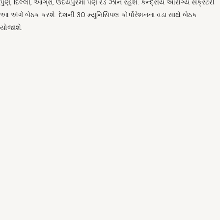
પુણે, દિલ્લી, આગ્રા, ઉદયપુરમાં પણ રેડ ઝોન રહેશે. કેન્દ્રીય આરોગ્ય સેક્રેટરી
આ અંગે બેઠક કરશે. દેશની 30 મ્યુનિસિપલ કોર્પોરેશનના વડા સાથે બેઠક
યોજાશે.