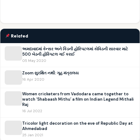
Related
અમદાવાદમાં કેન્સર અને કિડની હોસ્પિટલમાં કોવિડની સારવાર માટે
500 બેડની હોસ્પિટલ ગઈ કરાઈ
05 May 2020
Zoom સુરક્ષિત નથી: ગૃહ મંત્રાલય
16 Apr 2020
Women cricketers from Vadodara came together to
watch ‘Shabaash Mithu’ a film on Indian Legend Mithali
Raj
16 Jul 2022
Tricolor light decoration on the eve of Republic Day at
Ahmedabad
25 Jan 2021