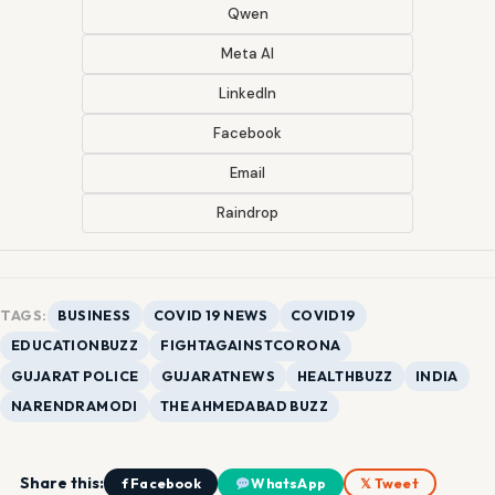
Qwen
Meta AI
LinkedIn
Facebook
Email
Raindrop
TAGS:
BUSINESS
COVID 19 NEWS
COVID19
EDUCATIONBUZZ
FIGHTAGAINSTCORONA
GUJARAT POLICE
GUJARATNEWS
HEALTHBUZZ
INDIA
NARENDRAMODI
THE AHMEDABAD BUZZ
Share this:
f Facebook
WhatsApp
𝕏 Tweet