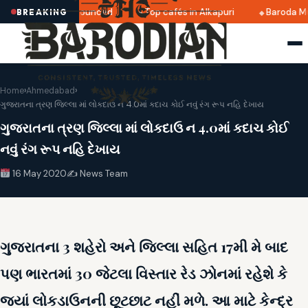
ri 2025 dates announced
Top cafés in Alkapuri
Baroda Mu
BREAKING
Home
›
Ahmedabad
›
ગુજરાતના ત્રણ જિલ્લા માં લોકદાઉ ન 4.0માં કદાચ કોઈ નવું રંગ રૂપ નહિ દેખાય
ગુજરાતના ત્રણ જિલ્લા માં લોકદાઉ ન 4.0માં કદાચ કોઈ
નવું રંગ રૂપ નહિ દેખાય
16 May 2020
✍️ News Team
ગુજરાતના 3 શહેરો અને જિલ્લા સહિત 17મી મે બાદ
પણ ભારતમાં 30 જેટલા વિસ્તાર રેડ ઝોનમાં રહેશે કે
જ્યાં લોકડાઉનની છૂટછાટ નહીં મળે. આ માટે કેન્દ્ર