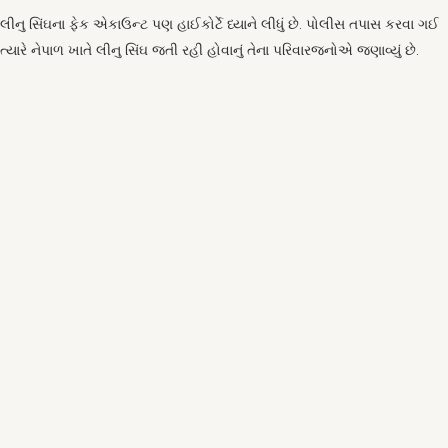
લીનુ સિંઘના ફેક એકાઉન્ટ પણ હાઈકોર્ટે ધ્યાને લીધું છે. પોલીસ તપાસ કરવા ગઈ
ત્યારે નેપાળ ખાતે લીનુ સિંઘ જતી રહી હોવાનું તેના પરિવારજનોએ જણાવ્યું છે.