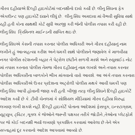
ગૌરવ દહીયાએ દિલ્હી હાઇકોર્ટમાં બદનક્ષીનો દાવો કર્યો છે. લીનુ સિંઘના ફેક
એકાઉન્ટ પણ હાઇકોર્ટે ધ્યાને લીધું છે. લીનુ સિંઘ અમદાવા માં વૈભવી સુવિધા સાથે
રહી હતી કોના સાથથી કોર્ટ સુધી અરજી કરી જેની પોલીસ તપાસ કરી રહી છે.
લીનુ સિંઘ ક્રિમિનલ માઈન્ડની સાબિત થઇ છે.
લીનુ સિંઘએ કેસની તપાસ કરનાર પોલીસ અધિકારી અને ગૌરવ દહીયાનું નામ
લખીને હું આત્મહત્યા કરીશ અને ધમકી સાથે પોલીસને જણાવેલ કે માળવીયા
નગર પોલીસ સ્ટેશનની બહાર તે પેટ્રોલ છાંટીને સળગી મરશે અને સ્યુસાઈડ નોટ
માં તપાસ કરનારા પોલીસ તેમજ ગૌરવ દહીંયાનું નામ લખશે અને તપાસ કરનાર
પોલીસ અધિકારીના બાળકોને ભીખ માંગવાનો વારો આવશે. આ અંગે તપાસ કરનારા
પોલીસ અધિકારીએ ઉત્તર પ્રદેશના અટ્રોલી પોલીસ મથકે આવી ધમકી પણ
લીનુ સિંઘ આપી હોવાની જાણ કરી હતી. બીજી તરફ લીનુ સિંઘને દિલ્હી હાઇકોર્ટે
આદેશ કર્યો છે કે. ટીવી ચેનલમાં કે સોશિયલ મીડિયામાં ગૌરવ દહીયા વિરુદ્ધ
લખાણ લખી શકશે નહીં. દિલ્હી હાઇકોર્ટે પોતાના આદેશમાં ફેસબુક, ઇન્સ્ટાગ્રામ,
યુટ્યુબ, ટ્વિટર ,ગૂગલ કે જેઓને જરૂરી પક્ષકાર તરીકે જોડીને ,તેઓના પ્લેટફોર્મ
પર જે કોઈ બદનક્ષી ભર્યા લખાણો પ્રકાશિત કરવામાં આવેલા છે તેને એક
સપ્તાહમાં દૂર કરવાનો આદેશ આપવામાં આવ્યો છે.