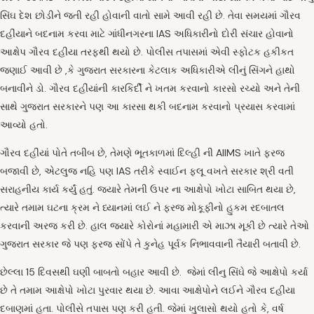
સિંઘ દેશ છોડીને જતી રહી હોવાની વાતો સામે આવી રહી છે. તેવા સમયમાં ગૌરવ
દહીંયાને બદનામ કરવા માટે ગાંધીનગરના IAS અધિકારીનો દોરી સંચાર હોવાનો
આક્ષેપ ગૌરવ દહીયા તરફથી થયો છે. પોલીસ તપાસમાં એવી સ્ફોટક હકીકત
જણાઈ આવી છે ,કે ગુજરાત સરકારના કેટલાક અધિકારીએ લીનું સિંગને હાથો
બનાવીને ડો. ગૌરવ દહીંયાંની કારકિર્દી ને ખતમ કરવાનો કારસો રચ્યો અને તેની
સાથે ગુજરાત સરકારને પણ આ કારસા થકી બદનામ કરવાનો પ્રયાસ કરવામાં
આવ્યો હતો.
ગૌરવ દહીંયાં પોતે તબીબ છે, તેમણે ભૂતકાળમાં દિલ્હી ની AIIMS ખાતે ફરજ
બજાવી છે, એટલુજ નહિ પણ IAS તરીકે સ્વાઈન ફલૂ વખતે સરકાર શ્રી વતી
સરાહનીય કાર્ય કર્યું હતું. જ્યારે તેમની ઉપર ના આક્ષેપો ખોટા સાબિત થયા છે,
ત્યારે તમામ ઘટના ક્રમ ને ધ્યાનમાં લઈ ને ફરજ મોકૂફીનો હુકમ રદબાતલ
કરવાની અરજ કરી છે. હાલ જયારે કોરોનાં મહામારી એ માઝા મૂકી છે ત્યારે તેઓ
ગુજરાત સરકાર જે પણ ફરજ સોંપે તે કુનેહ પૂર્વક નિભાવવાની તૈયારી બતાવી છે.
છેલ્લા 15 દિવસથી ઘણી બાબતો બહાર આવી છે. જેમાં લીનુ સિંઘે જે આક્ષેપો કર્યા
છે તે તમામ આક્ષેપો ખોટા પુરવાર થયા છે. આવા આક્ષેપોને લઈને ગૌરવ દહીયા
દબાણમાં હતા. પોલીસે તપાસ પણ કરી હતી. જેમાં ખુલાસો થયો હતો કે, વર્ષ