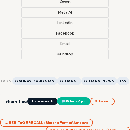
Qwen
Meta AI
LinkedIn
Facebook
Email
Raindrop
TAGS:
GAURAV DAHIYA IAS
GUJARAT
GUJARATNEWS
IAS
Share this:
f Facebook
WhatsApp
𝕏 Tweet
← HERITAGE RECALL :Bhadra Fort of Amdava