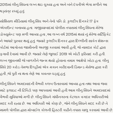
2015માં લીનુ સિંઘના લગ્ન થઇ ચુક્યા હતા અને બંને દંપતીએ ભેગા મળીને આ
ષડ્યંત્ર રચ્યું હતું.
સોશિયલ મીડિયામાં લીનુ સિંઘ અને તેનો પતિ ડો. કુલદીપ દિનકરે 17 ફેક
એકાઉન્ટ બનાવ્યા હતા. ગાજીયાબાદમાં પોલીસ તપાસમાં લીનુ સિંઘના મેરેજ
ડોક્યુમેન્ટ પણ મળી આવ્યા હતા ,આ લગ્ન વર્ષ 2015માં થયાં નું મેરેજ સર્ટિફિકેટ
ને આધારે પુરવાર થયું હતું. જ્યારે કુલદીપ દિનકર દ્વારા દિલ્લીની સાકેત શેશન્સ
કોર્ટમાં આગોતરા જામીનની અરજી કરવામાં આવી હતી, જે નામદાર કોર્ટ દ્વારા
ફગાવી દેવામાં આવી છે. જ્યારે તેણે જુલાઈ 2019 એ ખોટી ફરિયાદ કરી હતી.
લગ્ન જીવનથી જે બાળકીને જન્મ થયો હોવાના તમામ આક્ષેપો ખોટા હતા. લીનુ
સિંઘે 20 કરોડ તેમજ દિલ્હીમાં એક મકાન ખરીદવાની ડિમાન્ડ મેસેજ દ્વારા કરી
હતી ,જે પુરી ના થતા તેણે આ કાવતરુ ઘડ્યું હતું.
લીનું સિંઘને અમદાવાદની વૈભવી કલબ ઉતારવામાં આવ્યા હતા તથા આવા જવા
માટે ફલાઇટ ની ટિકિટો પણ આપવામાં આવી હતી.આમ લીનુ સિંઘને અમદાવાદમાં
વૈભવી સુવિધાઓ મળી છે. લીનુ સિંઘને ગાંધીનગરના કેટલાક વગદાર અધિકારીઓ
મદદ કરી રહ્યા છે. આ અધિકારી ઓ કોણ છે , જેને લીનુ સિંઘને મદદ કરી છે તે
મામલે પોલીસ દ્વારા મોબાઈલ કોલની હિસ્ટરી કાઢીને તપાસ ચાલુ કરવામાં આવી છે.