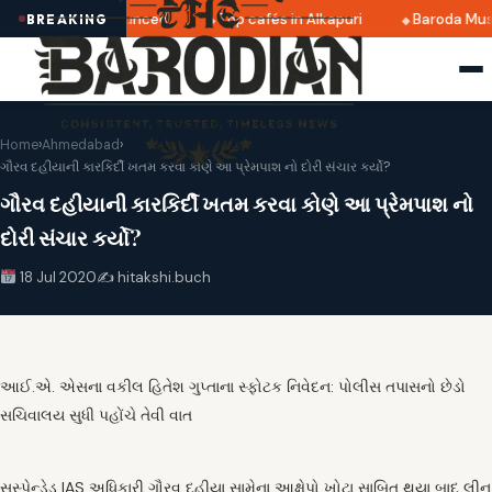
 2025 dates announced
Top cafés in Alkapuri
Baroda Muse
BREAKING
Home
›
Ahmedabad
›
ગૌરવ દહીયાની કારકિર્દી ખતમ કરવા કોણે આ પ્રેમપાશ નો દોરી સંચાર કર્યો?
ગૌરવ દહીયાની કારકિર્દી ખતમ કરવા કોણે આ પ્રેમપાશ નો
દોરી સંચાર કર્યો?
18 Jul 2020
✍️ hitakshi.buch
આઈ.એ. એસના વકીલ હિતેશ ગુપ્તાના સ્ફોટક નિવેદન: પોલીસ તપાસનો છેડો
સચિવાલય સુધી પહોંચે તેવી વાત
સસ્પેન્ડેડ IAS અધિકારી ગૌરવ દહીયા સામેના આક્ષેપો ખોટા સાબિત થયા બાદ લીનુ