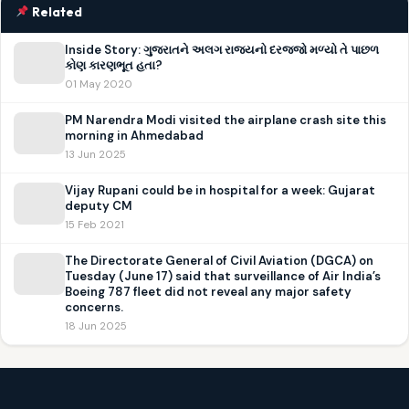
Related
Inside Story: ગુજરાતને અલગ રાજ્યનો દરજ્જો મળ્યો તે પાછળ
કોણ કારણભૂત હતા?
01 May 2020
PM Narendra Modi visited the airplane crash site this
morning in Ahmedabad
13 Jun 2025
Vijay Rupani could be in hospital for a week: Gujarat
deputy CM
15 Feb 2021
The Directorate General of Civil Aviation (DGCA) on
Tuesday (June 17) said that surveillance of Air India’s
Boeing 787 fleet did not reveal any major safety
concerns.
18 Jun 2025