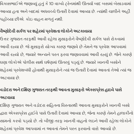
વિકાસભાઈએ જણાવ્યું હતું કે 10 વાગ્યે ટ્રેનમાંથી ઊતર્યા બાદ બસમાં બેસાડવામાં
આવ્યા હતા અને બાદમાં અધવચ્ચે ઉતારી દેવામાં આવ્યા છે. ત્યાંથી ચાલીને અહીં
પહોંચ્યા છીએ. કોઇ વાહન મળતું નથી.
વૈષ્ણોદેવી સર્કલ પર શહેરમાં પ્રવેશતા લોકોને અટકાવાયા
ઉત્તર ગુજરાત તરફથી આવી રહેલા મુસાફરોને વૈષ્ણોદેવી સર્કલ પાસે રોકવામાં
આવી રહ્યા છે. જે મુસાફરો યોગ્ય કારણ જણાવે છે તેમને જ પ્રવેશ આપવામાં
આવી રહ્યો છે, જ્યારે અન્યને પરત ફરવા જણાવવામાં આવી રહ્યું છે. જેને કારણે
ઘણા લોકોએ પોલીસ સાથે ઘર્ષણમાં ઊતરવું પડ્યું છે. જ્યારે ખાનગી બસોને
શહેરમાં પ્રવેશબંધી હોવાથી મુસાફરોને ત્યાં જ ઉતારી દેવામાં આવતાં તેઓ ત્યાં જ
અટવાયા છે.
વડોદરા અને દક્ષિણ ગુજરાત તરફથી આવતા મુસાફરો એક્સપ્રેસ હાઇવે પાસે
અટવાયા
દક્ષિણ ગુજરાત અને વડોદરા સહિતના વિસ્તારથી આવતા મુસાફરોને ખાનગી બસો
દ્વારા એક્સપ્રેસ હાઈવે પાસે ઉતારી દેવામાં આવ્યા છે, જેના કારણે તેમને હાલાકીનો
સામનો કરવો પડ્યો છે. તો બીજી તરફ ખાનગી વાહનો લઇને આવી રહેલા લોકોને
શહેરમાં પ્રવેશ આપવામાં ન આવતાં તેમને પરત ફરવાનો વારો આવ્યો છે.