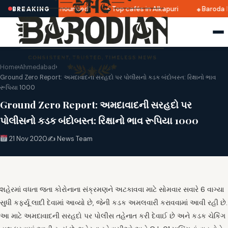
tri 2025 dates announced
Top cafés in Alkapuri
Baroda M
BREAKING
Home
›
Ahmedabad
›
Ground Zero Report: અમદાવાદની સરહદો પર પોલીસનો કડક બંદોબસ્ત: રિક્ષાનો ભાવ
રૂપિયા 1000
Ground Zero Report: અમદાવાદની સરહદો પર
પોલીસનો કડક બંદોબસ્ત: રિક્ષાનો ભાવ રૂપિયા 1000
21 Nov 2020
✍️ News Team
શહેરમાં વધતા જતા કોરોનાના સંક્રમણને અટકાવવા માટે સોમવાર સવારે 6 વાગ્યા
સુધી કર્ફ્યૂ લાદી દેવામાં આવ્યો છે, જેની કડક અમલવારી કરાવવામાં આવી રહી છે.
આ માટે અમદાવાદની સરહદો પર પોલીસ તહેનાત કરી દેવાઈ છે અને કડક ચેકિંગ