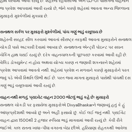
હાથ ધરવામાં આવી રહ્યું છે. શહેરના રહેવાસીઓ અને GJ-01 પાસિંગનાં વાહનોને
જ પ્રવેશ આપવામાં આવી રહ્યો છે, જેને કારણે શહેરમાં આવતા અન્ય જિલ્લાના
મુસાફરો મુશ્કેલીમાં મુકાયા છે.
સનાથલ સર્કલ પર મુસાફરો મુશ્કેલીમાં, પાંચ ગણું ભાડું વસૂલાય છે
શહેરની સરહદ સીલ કરવામાં આવતાં સૌરાષ્ટ્ર તરફથી આવતા મુસાફરોને સનાથલ
ચોકડી પાસે અટકાવી દેવામાં આવ્યા છે. સનાથલના એન્ટ્રી પોઇન્ટ પર સઘન
ચેકિંગ હાથ ધરાઈ રહ્યું છે. દરેક વાહનચાલકની પૂછપરછ કરવામાં આવી રહી છે.
વેલિડ ડોક્યુમેન્ટ ન હોય અથવા યોગ્ય કારણ ન જણાવી શકનારને શહેરમાં
પ્રવેશ આપવામાં આવતો નથી. શહેરમાં પ્રવેશ ન મળવાને કારણે મુસાફરોને પરત
જવું પડે એવી સ્થિતિ ઊભી થઈ છે. પરત જવા માગતા મુસાફરો પાસેથી પાંચથી દસ
ગણું ભાડું વસૂલવામાં આવી રહ્યું છે.
વાહન નથી મળતું, પ્રાઇવેટ વાહન 2000 જેટલું ભાડું કહે છેઃ મુસાફરો
સનાથલ ચોકડી પર ફસાયેલા મુસાફરોએ DivyaBhaskarને જણાવ્યું હતું કે હું
આંધ્રપ્રદેશથી આવ્યો છું અને અહીં ફસાયો છું. કોઈ લઈ જતું નથી. પ્રાઈવેટ
વાહન દ્વારા 1500થી 2 હજાર રૂપિયા ભાડું માગવામાં આવી રહ્યું છે. કેવી રીતે
જઈએ. કાલ રાતના ખાધા-પીધા વગરના બેઠા છીએ. હરિયાણા રોહતકથી આવેલા