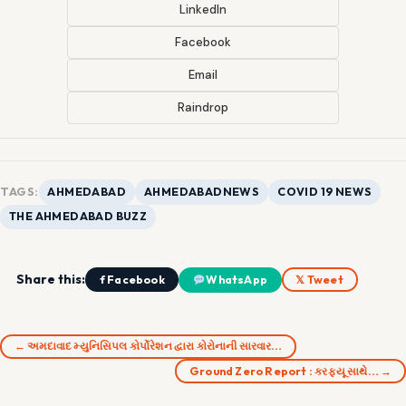
LinkedIn
Facebook
Email
Raindrop
TAGS:
AHMEDABAD
AHMEDABADNEWS
COVID 19 NEWS
THE AHMEDABAD BUZZ
Share this:
f Facebook
WhatsApp
𝕏 Tweet
← અમદાવાદ મ્યુનિસિપલ કોર્પોરેશન દ્વારા કોરોનાની સારવાર…
Ground Zero Report : કરફ્યૂ સાથે… →