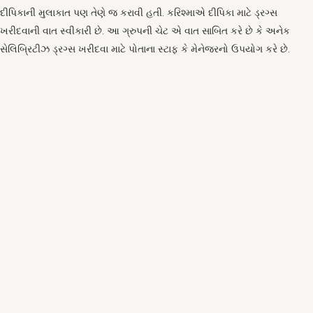
દીપિકાની મુલાકાત પણ તેણે જ કરાવી હતી. કરિશ્માએ દીપિકા માટે ડ્રગ્સ
ખરીદવાની વાત સ્વીકારી છે. આ ગ્રુપની ચેટ એ વાત સાબિત કરે છે કે અનેક
સેલિબ્રિટીઝ ડ્રગ્સ ખરીદવા માટે પોતાના સ્ટાફ કે મેનેજરનો ઉપયોગ કરે છે.