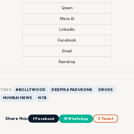
Qwen
Meta AI
LinkedIn
Facebook
Email
Raindrop
TAGS:
#BOLLYWOOD
DEEPIKA PADUKONE
DRUGS
MUMBAI NEWS
NCB
Share this:
f Facebook
WhatsApp
𝕏 Tweet