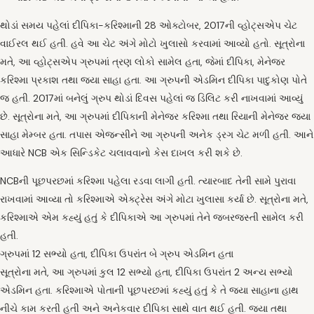
થોડાં સમય પહેલાં દીપિકા-કરિશ્માની 28 ઓક્ટોબર, 2017ની વ્હોટ્સએપ ચેટ
વાઈરલ થઈ હતી. હવે આ ચેટ અંગે મોટો ખુલાસો કરવામાં આવ્યો હતો. સૂત્રોના
મતે, આ વ્હોટ્સએપ ગ્રુપમાં ત્રણ લોકો સામેલ હતા, જેમાં દીપિકા, મેનેજર
કરિશ્મા પ્રકાશ તથા જયા સાહા હતા. આ ગ્રુપની એડમિન દીપિકા પાદુકોણ પોતે
જ હતી. 2017માં બનેલું ગ્રુપ થોડાં દિવસ પહેલાં જ ડિલિટ કરી નાખવામાં આવ્યું
છે. સૂત્રોના મતે, આ ગ્રુપમાં દીપિકાની મેનેજર કરિશ્મા તથા રિયાની મેનેજર જયા
સાહા મેમ્બર હતા. તપાસ એજન્સીને આ ગ્રુપની અનેક ડ્રગ ચેટ મળી હતી. આને
આધારે NCB એક સિન્ડિકેટ ચલાવવાનો કેસ દાખલ કરી શકે છે.
NCBની પૂછપરછમાં કરિશ્મા પહેલા રડવા લાગી હતી. ત્યારબાદ તેની સામે પુરાવા
રાખવામાં આવ્યા તો કરિશ્માએ એક્ટ્રેસ અંગે મોટા ખુલાસા કર્યા છે. સૂત્રોના મતે,
કરિશ્માએ એમ કહ્યું હતું કે દીપિકાએ આ ગ્રુપમાં તેને જબરજસ્તી સામેલ કરી
હતી.
ગ્રુપમાં 12 સભ્યો હતા, દીપિકા ઉપરાંત બે ગ્રુપ એડમિન હતા
સૂત્રોના મતે, આ ગ્રુપમાં કુલ 12 સભ્યો હતા, દીપિકા ઉપરાંત 2 અન્ય સભ્યો
એડમિન હતા. કરિશ્માએ પોતાની પૂછપરછમાં કહ્યું હતું કે તે જયા સાહાના હાથ
નીચે કામ કરતી હતી અને અનેકવાર દીપિકા સાથે વાત થઈ હતી. જયા તથા