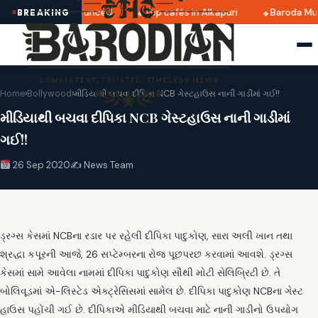
i 2025 dates announced
Top cafés in Alkapuri
Baroda Mus
BREAKING
Home
›
Bollywood
›
મીડિયાથી બચવા દીપિકા NCB ગેસ્ટહાઉસ નાની ગાડીમાં ગઈ!!
મીડિયાથી બચવા દીપિકા NCB ગેસ્ટહાઉસ નાની ગાડીમાં
ગઈ!!
26 Sep 2020
✍️ News Team
ડ્રગ્સ કેસમાં NCBના રડાર પર રહેલી દીપિકા પાદુકોણ, સારા અલી ખાન તથા
શ્રદ્ધા કપૂરની આજે, 26 સપ્ટેમ્બરના રોજ પૂછપરછ કરવામાં આવશે. ડ્રગ્સ
કેસમાં સામે આવેલા નામમાં દીપિકા પાદુકોણ સૌથી મોટી સેલિબ્રિટી છે. તે
બોલિવૂડમાં એ-લિસ્ટેડ એક્ટ્રેસિસમાં સામેલ છે. દીપિકા પાદુકોણ NCBના ગેસ્ટ
હાઉસ પહોંચી ગઈ છે. દીપિકાએ મીડિયાથી બચવા માટે નાની ગાડીનો ઉપયોગ