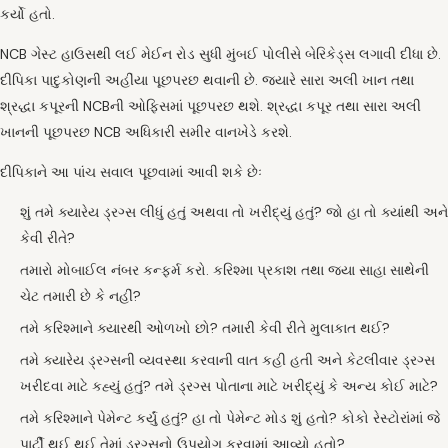
કર્યો હતો.
NCB ગેસ્ટ હાઉસથી લઈ મેઈન રોડ સુધી મુંબઈ પોલીસે બેરિકેડ્સ લગાવી દીધા છે.
દીપિકા પાદુકોણની અહીંયા પૂછપરછ થવાની છે. જ્યારે સારા અલી ખાન તથા
શ્રદ્ધા કપૂરની NCBની ઓફિસમાં પૂછપરછ થશે. શ્રદ્ધા કપૂર તથા સારા અલી
ખાનની પૂછપરછ NCB અધિકારી સમીર વાનખેડે કરશે.
દીપિકાને આ પાંચ સવાલ પૂછવામાં આવી શકે છેઃ
શું તમે ક્યારેય ડ્રગ્સ લીધું હતું અથવા તો ખરીદ્યું હતું? જો હા તો ક્યાંથી અને
કેવી રીતે?
તમારો મોબાઈલ નંબર કન્ફર્મ કરો. કરિશ્મા પ્રકાશ તથા જયા સાહા સાથેની
ચેટ તમારી છે કે નહીં?
તમે કરિશ્માને ક્યારથી ઓળખો છો? તમારી કેવી રીતે મુલાકાત થઈ?
તમે ક્યારેય ડ્રગ્સની વ્યવસ્થા કરવાની વાત કહી હતી અને કેટલીવાર ડ્રગ્સ
ખરીદવા માટે કહ્યું હતું? તમે ડ્રગ્સ પોતાના માટે ખરીદ્યું કે અન્ય કોઈ માટે?
તમે કરિશ્માને પેમેન્ટ કર્યું હતું? હા તો પેમેન્ટ મોડ શું હતો? કોકો રેસ્ટોરાંમાં જે
પાર્ટી થઈ થઈ તેમાં ડ્રગ્સનો ઉપયોગ કરવામાં આવ્યો હતો?