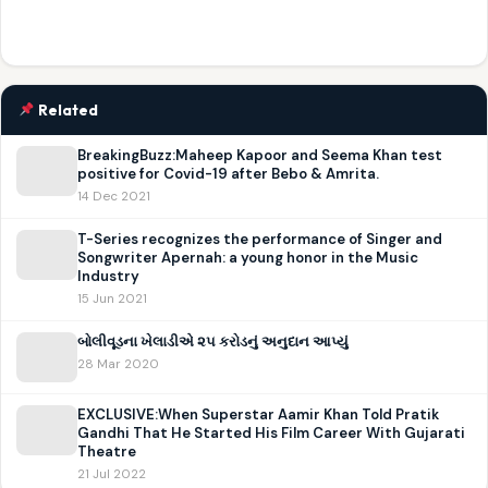
Related
BreakingBuzz:Maheep Kapoor and Seema Khan test
positive for Covid-19 after Bebo & Amrita.
14 Dec 2021
T-Series recognizes the performance of Singer and
Songwriter Apernah: a young honor in the Music
Industry
15 Jun 2021
બોલીવૂડના ખેલાડીએ ૨૫ કરોડનું અનુદાન આપ્યું
28 Mar 2020
EXCLUSIVE:When Superstar Aamir Khan Told Pratik
Gandhi That He Started His Film Career With Gujarati
Theatre
21 Jul 2022