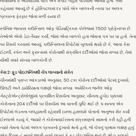
નોંધાયાનાં 5 અઠવાડિયાં પછી એક રિપોર્ટ બહાર પાડવામાં આવ્યો હતો. તેમાં
કહેવામાં આવ્યું છે કે હોસ્પિટલમાં દર પાંચે એક બાળકની ત્વચા પર અલગ
પ્રકારના ફેરફાર જોવા મળી રહ્યા છે.
સ્પેનિશ જનરસ કાઉન્સિલ ઓફ પેડિયાટ્રિક્સ કોલેજમાં 7500 પ્રોફેનલ્સ છે.
તેઓએ એવો ડેટા તૈયાર કર્યો, જેમાં એવા બાળકો હતા જેમના પગ પર ઘા હતો. તેના
પર રિસર્ચ કરવામાં આવ્યું. કાઉન્સિલના રિપોર્ટમાં ખુલાસો થયો છે કે, આવા કેસ
ઈટાલી, સ્પેન અને ફ્રાન્સમાં કોરોનાથી સંક્રમિત દર્દીઓમાં જોવા મળ્યા છે, તેમાં
સૌથી વધારે સંખ્યા બાળકોની છે.
કેસ 2ઃ ફૂડ પોઇઝનિંગથી ચેપ લાગ્યાનો સંકેત
ચીનમાંથી પ્રાપ્ત આંકડાઓ અનુસાર, 50 ટકા કોરોના દર્દીઓમાં પેટમાં દુખાવો,
ઊલટી અને ડાયેરિયાના લક્ષણો જોવા મળ્યા. અમેરિકન જર્નલ ઓફ
ગેસ્ટ્રોએન્ટ્રોલોજીમાં પ્રકાશિત રિસર્ચના અનુસાર, ચીનના હુબેઇ પ્રાંતમાં
કોરોનાના 204 દર્દીઓ પર રિસર્ચમાં આ વાતની પુષ્ટિ થઈ છે. ધ સનના એક
રિપોર્ટમાં લંડનના બલહામની રહેવાસી ઇસ્લા હસલામે પોતાનો અનુભવ શેર કર્યો
ઈસ્લાએ કહ્યું કે, જ્યારે તે કોરોનાવાઈરસના સંક્રમણનો સામનો કરી રહી હતી
ત્યારે તેમના પેટમાં અલગ પ્રકારનો દુખાવો થતો હતો, જે ચેપનું પ્રથમ લક્ષણ હતું.
એક દિવસ હું સવારે જાગી ત્યારે લાગ્યું કે ફૂડ પોઇઝનિંગ થયું છે. થોડા કલાકો