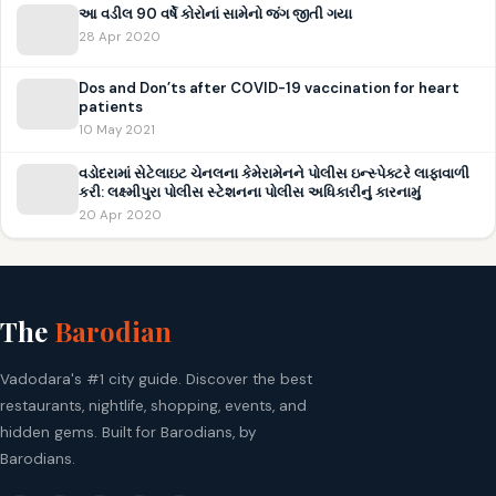
આ વડીલ 90 વર્ષે કોરોનાં સામેનો જંગ જીતી ગયા
28 Apr 2020
Dos and Don’ts after COVID-19 vaccination for heart
patients
10 May 2021
વડોદરામાં સેટેલાઇટ ચેનલના કેમેરામેનને પોલીસ ઇન્સ્પેક્ટરે લાફાવાળી
કરી: લક્ષ્મીપુરા પોલીસ સ્ટેશનના પોલીસ અધિકારીનું કારનામું
20 Apr 2020
The
Barodian
Vadodara's #1 city guide. Discover the best
restaurants, nightlife, shopping, events, and
hidden gems. Built for Barodians, by
Barodians.