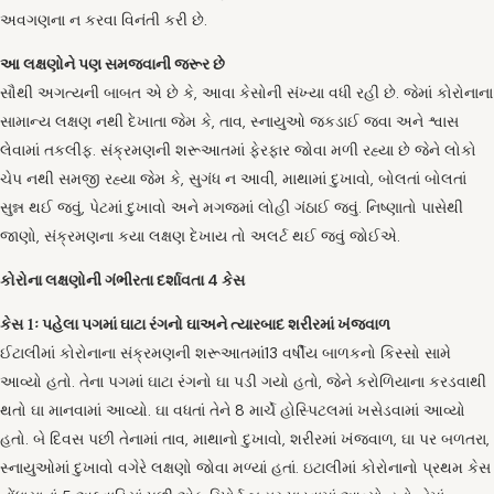
અવગણના ન કરવા વિનંતી કરી છે.
આ લક્ષણોને પણ સમજવાની જરૂર છે
સૌથી અગત્યની બાબત એ છે કે, આવા કેસોની સંખ્યા વધી રહી છે. જેમાં કોરોનાના
સામાન્ય લક્ષણ નથી દેખાતા જેમ કે, તાવ, સ્નાયુઓ જકડાઈ જવા અને શ્વાસ
લેવામાં તકલીફ. સંક્રમણની શરૂઆતમાં ફેરફાર જોવા મળી રહ્યા છે જેને લોકો
ચેપ નથી સમજી રહ્યા જેમ કે, સુગંધ ન આવી, માથામાં દુખાવો, બોલતાં બોલતાં
સુન્ન થઈ જવું, પેટમાં દુખાવો અને મગજમાં લોહી ગંઠાઈ જવું. નિષ્ણાતો પાસેથી
જાણો, સંક્રમણના કયા લક્ષણ દેખાય તો અલર્ટ થઈ જવું જોઈએ.
કોરોના લક્ષણોની ગંભીરતા દર્શાવતા 4 કેસ
કેસ 1ઃ પહેલા પગમાં ઘાટા રંગનો ઘાઅને ત્યારબાદ શરીરમાં ખંજવાળ
ઈટાલીમાં કોરોનાના સંક્રમણની શરૂઆતમાં13 વર્ષીય બાળકનો કિસ્સો સામે
આવ્યો હતો. તેના પગમાં ઘાટા રંગનો ઘા પડી ગયો હતો, જેને કરોળિયાના કરડવાથી
થતો ઘા માનવામાં આવ્યો. ઘા વધતાં તેને 8 માર્ચે હોસ્પિટલમાં ખસેડવામાં આવ્યો
હતો. બે દિવસ પછી તેનામાં તાવ, માથાનો દુખાવો, શરીરમાં ખંજવાળ, ઘા પર બળતરા,
સ્નાયુઓમાં દુખાવો વગેરે લક્ષણો જોવા મળ્યાં હતાં. ઇટાલીમાં કોરોનાનો પ્રથમ કેસ