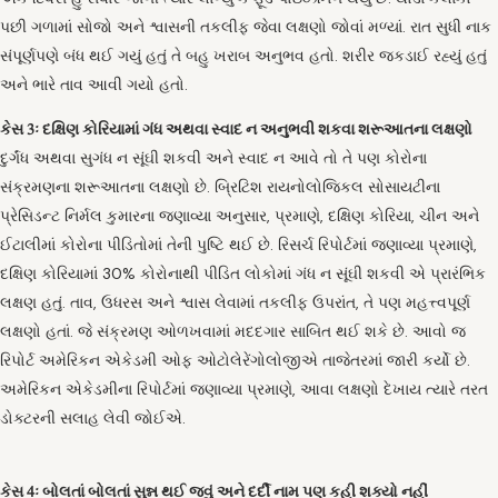
પછી ગળામાં સોજો અને શ્વાસની તકલીફ જેવા લક્ષણો જોવાં મળ્યાં. રાત સુધી નાક
સંપૂર્ણપણે બંધ થઈ ગયું હતું તે બહુ ખરાબ અનુભવ હતો. શરીર જકડાઈ રહ્યું હતું
અને ભારે તાવ આવી ગયો હતો.
કેસ 3ઃ દક્ષિણ કોરિયામાં ગંધ અથવા સ્વાદ ન અનુભવી શકવા શરૂઆતના લક્ષણો
દુર્ગંધ અથવા સુગંધ ન સૂંઘી શકવી અને સ્વાદ ન આવે તો તે પણ કોરોના
સંક્રમણના શરૂઆતના લક્ષણો છે. બ્રિટિશ રાયનોલોજિકલ સોસાયટીના
પ્રેસિડન્ટ નિર્મલ કુમારના જણાવ્યા અનુસાર, પ્રમાણે, દક્ષિણ કોરિયા, ચીન અને
ઈટાલીમાં કોરોના પીડિતોમાં તેની પુષ્ટિ થઈ છે. રિસર્ચ રિપોર્ટમાં જણાવ્યા પ્રમાણે,
દક્ષિણ કોરિયામાં 30% કોરોનાથી પીડિત લોકોમાં ગંધ ન સૂંઘી શકવી એ પ્રારંભિક
લક્ષણ હતું. તાવ, ઉધરસ અને શ્વાસ લેવામાં તકલીફ ઉપરાંત, તે પણ મહત્ત્વપૂર્ણ
લક્ષણો હતાં. જે સંક્રમણ ઓળખવામાં મદદગાર સાબિત થઈ શકે છે. આવો જ
રિપોર્ટ અમેરિકન એકેડમી ઓફ ઓટોલેરેંગોલોજીએ તાજેતરમાં જારી કર્યો છે.
અમેરિકન એકેડમીના રિપોર્ટમાં જણાવ્યા પ્રમાણે, આવા લક્ષણો દેખાય ત્યારે તરત
ડોક્ટરની સલાહ લેવી જોઈએ.
કેસ 4ઃ બોલતાં બોલતાં સુન્ન થઈ જવું અને દર્દી નામ પણ કહી શક્યો નહીં