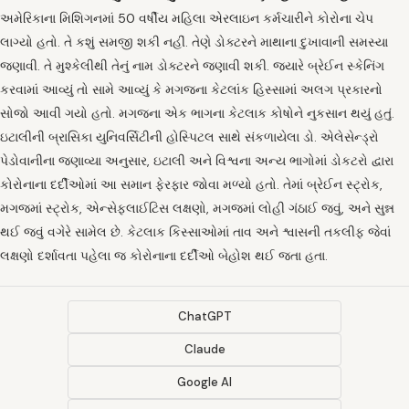
અમેરિકાના મિશિગનમાં 50 વર્ષીય મહિલા એરલાઇન કર્મચારીને કોરોના ચેપ
લાગ્યો હતો. તે કશું સમજી શકી નહીં. તેણે ડોક્ટરને માથાના દુખાવાની સમસ્યા
જણાવી. તે મુશ્કેલીથી તેનું નામ ડોક્ટરને જણાવી શકી. જ્યારે બ્રેઈન સ્કેનિંગ
કરવામાં આવ્યું તો સામે આવ્યું કે મગજના કેટલાંક હિસ્સામાં અલગ પ્રકારનો
સોજો આવી ગયો હતો. મગજના એક ભાગના કેટલાક કોષોને નુકસાન થયું હતું.
ઇટાલીની બ્રાસિકા યુનિવર્સિટીની હોસ્પિટલ સાથે સંકળાયેલા ડો. એલેસેન્ડ્રો
પેડોવાનીના જણાવ્યા અનુસાર, ઇટાલી અને વિશ્વના અન્ય ભાગોમાં ડોકટરો દ્વારા
કોરોનાના દર્દીઓમાં આ સમાન ફેરફાર જોવા મળ્યો હતો. તેમાં બ્રેઈન સ્ટ્રોક,
મગજમાં સ્ટ્રોક, એન્સેફલાઈટિસ લક્ષણો, મગજમાં લોહી ગંઠાઈ જવું, અને સુન્ન
થઈ જવું વગેરે સામેલ છે. કેટલાક કિસ્સાઓમાં તાવ અને શ્વાસની તકલીફ જેવાં
લક્ષણો દર્શાવતા પહેલા જ કોરોનાના દર્દીઓ બેહોશ થઈ જતા હતા.
ChatGPT
Claude
Google AI