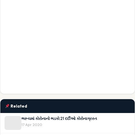
Related
ભરૂચમાં કોરોનાનો ભડકો:21 દર્દીઓ કોરોનાગ્રસ્ત
17 Apr 2020