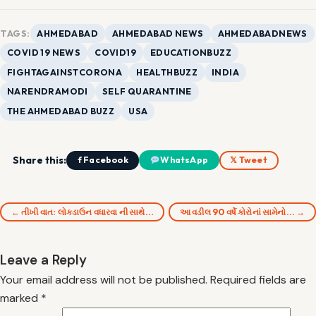
TAGS:
AHMEDABAD
AHMEDABAD NEWS
AHMEDABADNEWS
COVID 19 NEWS
COVID19
EDUCATIONBUZZ
FIGHTAGAINSTCORONA
HEALTHBUZZ
INDIA
NARENDRAMODI
SELF QUARANTINE
THE AHMEDABAD BUZZ
USA
Share this:
f Facebook
WhatsApp
𝕏 Tweet
← તીખી વાત: લોકડાઉન વધારવા ની સાથે…
આ વડીલ 90 વર્ષે કોરોનાં સામેનો… →
Leave a Reply
Your email address will not be published.
Required fields are
marked
*