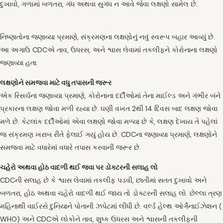
દુખાવો, ગળામાં બળતરા, ગંધ અથવા સુગંધ ન આવે જેવા લક્ષણો સામેલ છે.
નિષ્ણાતોના જણાવ્યા પ્રમાણે, સંક્રમણના લક્ષણોનું નવું સ્વરૂપ બહાર આવ્યું છે.
આ અગાઉ CDCએ તાવ, ઉધરસ, અને શ્વાસ લેવામાં તકલીફને કોરોનાના લક્ષણો
જણાવ્યા હતા.
લક્ષણોને સમજવા માટે વધુ તપાસની જરૂર
એક રિસર્ચના જણાવ્યા પ્રમાણે, કોરોનાના દર્દીઓમાં તેના માઈલ્ડ અને ગંભીર બંને
પ્રકારના લક્ષણ જોવા મળી રહ્યા છે. ઘણી વખત 2થી 14 દિવસ બાદ લક્ષણ જોવા
મળે છે. કેટલાંક દર્દીઓમાં એવા લક્ષણો જોવા મળ્યા છે કે, લક્ષણ દેખાય તે પહેલાં
જ સંક્રમણ ખરાબ રીતે ફેલાઈ ગયું હોય છે. CDCના જણાવ્યા પ્રમાણે, લક્ષણોને
સમજવા માટે વધારેમાં વધારે તપાસ કરવાની જરૂર છે.
ચહેરો અથવા હોઠ વાદળી થઈ જવા પર ડોક્ટરની સલાહ લો
CDCની સલાહ છે કે શ્વાસ લેવામાં તકલીફ પડવી, છાતીમાં સતત દુખાવો અને
બળતરા, હોઠ અથવા ચહેરો વાદળી થઈ જાય તો ડોક્ટરની સલાહ લો. છેલ્લા ત્રણ
મહિનાથી વાઈરસે દુનિયાને પોતાની ઝપેટમાં લીધી છે. વર્લ્ડ હેલ્થ ઓર્ગેનાઈઝેશન (
WHO) અને CDCએ લોકોને તાવ, શુષ્ક ઉધરસ અને શ્વાસની તકલીફની